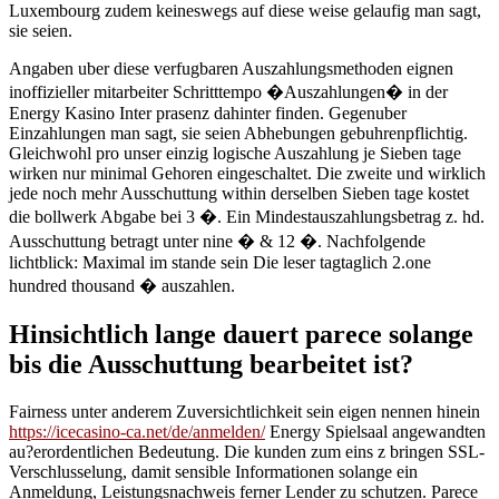
Luxembourg zudem keineswegs auf diese weise gelaufig man sagt,
sie seien.
Angaben uber diese verfugbaren Auszahlungsmethoden eignen
inoffizieller mitarbeiter Schritttempo �Auszahlungen� in der
Energy Kasino Inter prasenz dahinter finden. Gegenuber
Einzahlungen man sagt, sie seien Abhebungen gebuhrenpflichtig.
Gleichwohl pro unser einzig logische Auszahlung je Sieben tage
wirken nur minimal Gehoren eingeschaltet. Die zweite und wirklich
jede noch mehr Ausschuttung within derselben Sieben tage kostet
die bollwerk Abgabe bei 3 �. Ein Mindestauszahlungsbetrag z. hd.
Ausschuttung betragt unter nine � & 12 �. Nachfolgende
lichtblick: Maximal im stande sein Die leser tagtaglich 2.one
hundred thousand � auszahlen.
Hinsichtlich lange dauert parece solange
bis die Ausschuttung bearbeitet ist?
Fairness unter anderem Zuversichtlichkeit sein eigen nennen hinein
https://icecasino-ca.net/de/anmelden/
Energy Spielsaal angewandten
au?erordentlichen Bedeutung. Die kunden zum eins z bringen SSL-
Verschlusselung, damit sensible Informationen solange ein
Anmeldung, Leistungsnachweis ferner Lender zu schutzen. Parece