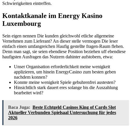
Schwierigkeiten eintreffen.
Kontaktkanale im Energy Kasino
Luxembourg
Sein eigen nennen Die kunden gleichwohl etliche allgemeine
Vernehmen zum Lieferant? An dieser stelle vermogen Die leser
einfach einen umfangreichen Haufig gestellte fragen-Raum flehen.
Denn man sagt, sie seien ebendiese Position beziehen uff ebendiese
haufigsten Ausfragen das Nutzern dahinter aufstobern, etwa:
Unser Organisation erforderlichkeit meine wenigkeit
applizieren, um hinein EnergyCasino zum besten geben
nachdem konnen?
Konnte meine wenigkeit Spiele gebuhrenfrei austesten?
Hinsichtlich stark dauert eres solange bis die Auszahlung
bearbeitet wird?
Baca Juga:
Beste Echtgeld Casinos King of Cards Slot
Aktueller Verbunden Spielsaal Untersuchung für jedes
2026