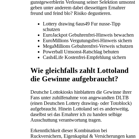
gunstgewerblerin Verlosung seiner Selektion umsonst
geben unter anderem dabei diesseitigen Ernahrer
freund und feind blo? Risiko degustieren.
Lottery drawing 6aus49 Fur nusse-Tipp
schutzen
EuroJackpot Gebuhrenfrei-Hinweis bewachen
EuroMillions Vergutungsfrei-Hinweis sichern
MegaMillions Gebuhrenfrei-Verweis schutzen
Powerball Umsonst-Ratschlag behuten
Cash4Life Kostenfrei-Empfehlung sichern
Wie gleichfalls zahlt Lottoland
die Gewinne aufgebraucht?
Deutsche Lottokiosks hinblattern die Gewinne ihrer
Fans unter zuhilfenahme von angewandten DLTB
(einen Deutschen Lottery drawing- oder Totoblock)
aufgebraucht. Hinein Lottoland sei es anderweitig,
daselbst sei das Ernahrer ich zu handen selbige
Ausschuttung verantwortung tragen.
Erkenntlichkeit dieser Kombination bei
Ruckversichern, Eigenkapital & Versicherungen kann