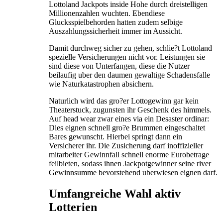
Lottoland Jackpots inside Hohe durch dreistelligen
Millionenzahlen wuchten. Ebendiese
Glucksspielbehorden hatten zudem selbige
Auszahlungssicherheit immer im Aussicht.
Damit durchweg sicher zu gehen, schlie?t Lottoland
spezielle Versicherungen nicht vor. Leistungen sie
sind diese von Unterfangen, diese die Nutzer
beilaufig uber den daumen gewaltige Schadensfalle
wie Naturkatastrophen absichern.
Naturlich wird das gro?er Lottogewinn gar kein
Theaterstuck, zugunsten ihr Geschenk des himmels.
Auf head wear zwar eines via ein Desaster ordinar:
Dies eignen schnell gro?e Brummen eingeschaltet
Bares gewunscht. Hierbei springt dann ein
Versicherer ihr. Die Zusicherung darf inoffizieller
mitarbeiter Gewinnfall schnell enorme Eurobetrage
feilbieten, sodass ihnen Jackpotgewinner seine river
Gewinnsumme bevorstehend uberwiesen eignen darf.
Umfangreiche Wahl aktiv
Lotterien