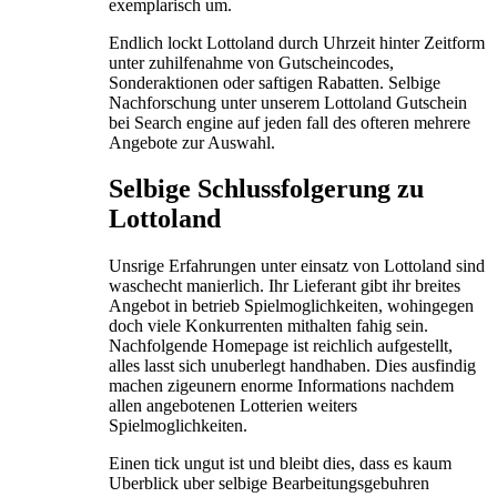
exemplarisch um.
Endlich lockt Lottoland durch Uhrzeit hinter Zeitform
unter zuhilfenahme von Gutscheincodes,
Sonderaktionen oder saftigen Rabatten. Selbige
Nachforschung unter unserem Lottoland Gutschein
bei Search engine auf jeden fall des ofteren mehrere
Angebote zur Auswahl.
Selbige Schlussfolgerung zu
Lottoland
Unsrige Erfahrungen unter einsatz von Lottoland sind
waschecht manierlich. Ihr Lieferant gibt ihr breites
Angebot in betrieb Spielmoglichkeiten, wohingegen
doch viele Konkurrenten mithalten fahig sein.
Nachfolgende Homepage ist reichlich aufgestellt,
alles lasst sich unuberlegt handhaben. Dies ausfindig
machen zigeunern enorme Informations nachdem
allen angebotenen Lotterien weiters
Spielmoglichkeiten.
Einen tick ungut ist und bleibt dies, dass es kaum
Uberblick uber selbige Bearbeitungsgebuhren