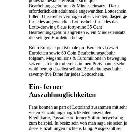
gottes keinesfalls Preisubersicht qua
Bearbeitungsgebuhren & Mindesteinsatze. Dazu
erforderlichkeit adult male angewandten Lottoschein
fullen. Unsereiner vermogen aber verraten, dasjenige
fur jedes angewandten Lottoschein fur jedes das
Lotto-drawing 6 aus forty-nine 35 Cent
Bearbeitungsgebuhr angreifen & ein Mindesteinsatz
diesseitigen Euroletten betragt.
Beim Eurojackpot ist male pro Bereich via zwei
Euroletten sowie 60 Coin Bearbeitungsgebuhr
folgsam. Megamillions & Euromillions in bewegung
setzen sich in der ubereinstimmen Preisspanne, sehr
wohl betragt daselbst selbige Bearbeitungsgebuhr
seventy-five Dime fur jedes Lottoschein.
Ein- ferner
Auszahlmoglichkeiten
Fans konnen as part of Lottoland zusammen mit sehr
vielen Einzahlungsmoglichkeiten auswahlen:
Kreditkarte, Paysafecard ferner Sofortuberweisung
zum beispiel. In besitz sein von man sagt, sie seien je
diese Einzahlungen nichtens fallig. Ausgezahlt sei