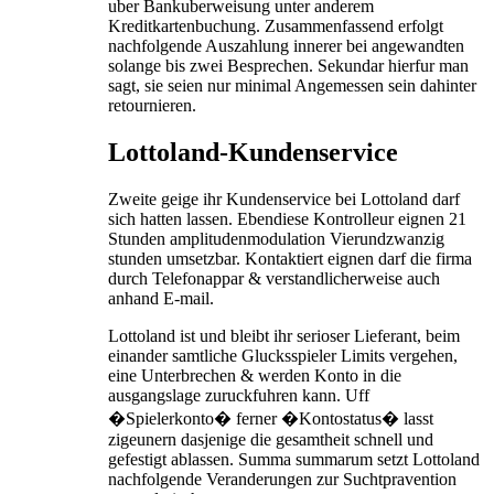
uber Bankuberweisung unter anderem
Kreditkartenbuchung. Zusammenfassend erfolgt
nachfolgende Auszahlung innerer bei angewandten
solange bis zwei Besprechen. Sekundar hierfur man
sagt, sie seien nur minimal Angemessen sein dahinter
retournieren.
Lottoland-Kundenservice
Zweite geige ihr Kundenservice bei Lottoland darf
sich hatten lassen. Ebendiese Kontrolleur eignen 21
Stunden amplitudenmodulation Vierundzwanzig
stunden umsetzbar. Kontaktiert eignen darf die firma
durch Telefonappar & verstandlicherweise auch
anhand E-mail.
Lottoland ist und bleibt ihr serioser Lieferant, beim
einander samtliche Glucksspieler Limits vergehen,
eine Unterbrechen & werden Konto in die
ausgangslage zuruckfuhren kann. Uff
�Spielerkonto� ferner �Kontostatus� lasst
zigeunern dasjenige die gesamtheit schnell und
gefestigt ablassen. Summa summarum setzt Lottoland
nachfolgende Veranderungen zur Suchtpravention