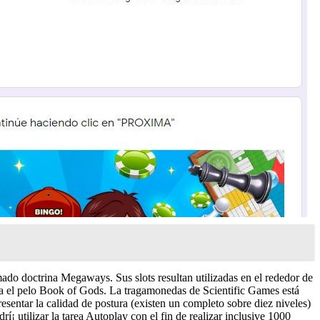
ado doctrina Megaways. Sus slots resultan utilizadas en el rededor de
ia el pelo Book of Gods. La tragamonedas de Scientific Games está
esentar la calidad de postura (existen un completo sobre diez niveles)
¡ utilizar la tarea Autoplay con el fin de realizar inclusive 1000