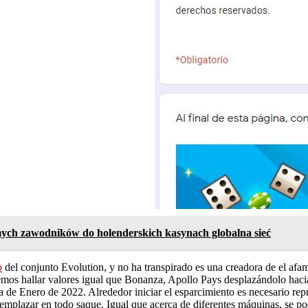
imych zawodników do holenderskich kasynach globalna sieć
o
del conjunto Evolution, y no ha transpirado es una creadora de el afam
emos hallar valores igual que Bonanza, Apollo Pays desplazándolo hac
 de Enero de 2022. Alrededor iniciar el esparcimiento es necesario repr
mplazar en todo saque. Igual que acerca de diferentes máquinas, se podrí