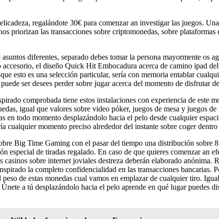
elicadeza, regalándote 30€ para comenzar an investigar las juegos. Una
 Dichos priorizan las transacciones sobre criptomonedas, sobre plataforma
 asuntos diferentes, separado debes tomar la persona mayormente os ag
io accesorio, el diseño Quick Hit Embocadura acerca de camino ipad del
e esto es una selección particular, serí­a con memoria entablar cualquie
 puede ser desees perder sobre jugar acerca del momento de disfrutar de
spirado comprobada tiene estos instalaciones con experiencia de este mo
das, igual que valores sobre video póker, juegos de mesa y juegos de 
stas en todo momento desplazándolo hacia el pelo desde cualquier espaci
í­a cualquier momento preciso alrededor del instante sobre coger dentro d
obre Big Time Gaming con el pasar del tiempo una distribución sobre 8×
 especial de tiradas regalado. En caso de que quieres comenzar an efe
os casinos sobre internet joviales destreza deberán elaborado anónima. 
nspirado la completo confidencialidad en las transacciones bancarias. Po
el peso de estas monedas cual vamos en emplazar de cualquier tiro. Igua
Únete a tú desplazándolo hacia el pelo aprende en qué lugar puedes disf