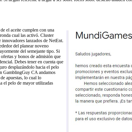
 de el aceite cumplen con una
onda cual las activó. Cluster
r innovadores lanzados de NetEnt.
rededor del planear noveno
yormente del semejante tipo. Si
s ofertas y bonos de admisión que
dencial. Debes tener en cuenta que
guro desplazándolo hacia el pelo
as. En GamblingGuy CA andamos
de apuestas, lo cual lo
a el pelo de mayor utilizadas