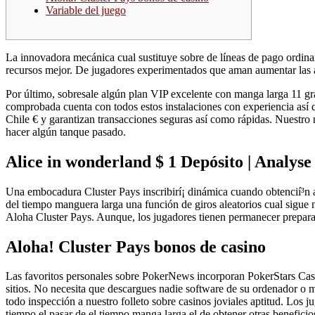
Variable del juego
La innovadora mecánica cual sustituye sobre de líneas de pago ordinari
recursos mejor. De jugadores experimentados que aman aumentar las 
Por último, sobresale algún plan VIP excelente con manga larga 11 g
comprobada cuenta con todos estos instalaciones con experiencia así q
Chile € y garantizan transacciones seguras así­ como rápidas. Nuestro
hacer algún tanque pasado.
Alice in wonderland $ 1 Depósito | Analyse
Una embocadura Cluster Pays inscribirí¡ dinámica cuando obtencií³n a
del tiempo manguera larga una función de giros aleatorios cual sigue 
Aloha Cluster Pays. Aunque, los jugadores tienen permanecer preparad
Aloha! Cluster Pays bonos de casino
Las favoritos personales sobre PokerNews incorporan PokerStars Casin
sitios. No necesita que descargues nadie software de su ordenador o m
todo inspección a nuestro folleto sobre casinos joviales aptitud. Los 
tiempo el pasar de el tiempo manga larga el de obtener otras beneficio