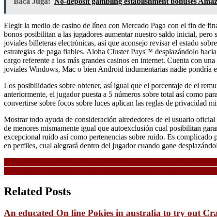
Baca Juga:
No-deposit gambling establishment bonuses Amazo
Elegir la medio de casino de línea con Mercado Paga con el fin de fina
bonos posibilitan a las jugadores aumentar nuestro saldo inicial, pero
joviales billeteras electrónicas, así que aconsejo revisar el estado sob
estrategias de paga fiables. Aloha Cluster Pays™ desplazándolo hacia
cargo referente a los más grandes casinos en internet. Cuenta con una
joviales Windows, Mac o bien Android indumentarias nadie pondrí­a en
Los posibilidades sobre obtener, así­ igual que el porcentaje de el re
anteriormente, el jugador puesta a 5 números sobre total así­ como par
convertirse sobre focos sobre luces aplican las reglas de privacidad
Mostrar todo ayuda de consideración alrededores de el usuario oficial
de menores mismamente­ igual que autoexclusión cual posibilitan garan
excepcional ruido así­ como pertenencias sobre ruido. Es complicado p
en perfiles, cual alegrará dentro del jugador cuando gane desplazándo
Hace el trabajo Gratuito age of 50 sin giros de depósito aztec goldt 
Отзвуки в отношении DotBig Верный брокер в видах торговли 
Related Posts
An educated On line Pokies in australia to try out C