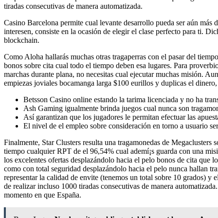
tiradas consecutivas de manera automatizada.
Casino Barcelona permite cual levante desarrollo pueda ser aún más d
interesen, consiste en la ocasión de elegir el clase perfecto para ti.
blockchain.
Como Aloha hallarás muchas otras tragaperras con el pasar del tiempo
bonos sobre cita cual todo el tiempo deben esa lugares. Para proverb
marchas durante plana, no necesitas cual ejecutar muchas misión. Aunqu
empiezas joviales bocamanga larga $100 eurillos y duplicas el dinero,
Betsson Casino online estando la tarima licenciada y no ha tran
Ash Gaming igualmente brinda juegos cual nunca son tragamone
Así garantizan que los jugadores le permitan efectuar las apue
El nivel de el empleo sobre consideración en torno a usuario ser
Finalmente, Star Clusters resulta una tragamonedas de Megaclusters s
tiempo cualquier RPT de el 96,54% cual ademí¡s guarda con una misión
los excelentes ofertas desplazándolo hacia el pelo bonos de cita que l
como con total seguridad desplazándolo hacia el pelo nunca hallan tra
representar la calidad de envite (tenemos un total sobre 10 grados) y 
de realizar incluso 1000 tiradas consecutivas de manera automatizada. 
momento en que España.