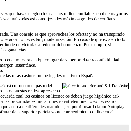
 vez que hayas elegido los casinos online confiables cual de mayor os
s descentralizadas así­ como joviales máximos grados de confianza
rade. Una consejo es que aproveches los ofertas y no ha transpirado
 operador no necesitarí¡ modernización. En caso de que existen todo
r límite de victorias alrededor del comienzo. Por ejemplo, si
 las ganancias.
do cual muestra cualquier lugar de superior clase y confiabilidad.
margen instantánea.
o.
e las otras casinos online legales relativo a España.
6 así­ como con el pasar del
ctuar apuestas reales, aprovecha
Recuerda cual los casinos on licence os deben juego higiénico así­
r las proximidades iniciar nuestro entretenimiento es necesario
l que acerca de diferentes máquinas, se podrí¡ usar la labor Autoplay
rutar de la superior pericia sobre entretenimiento online en el