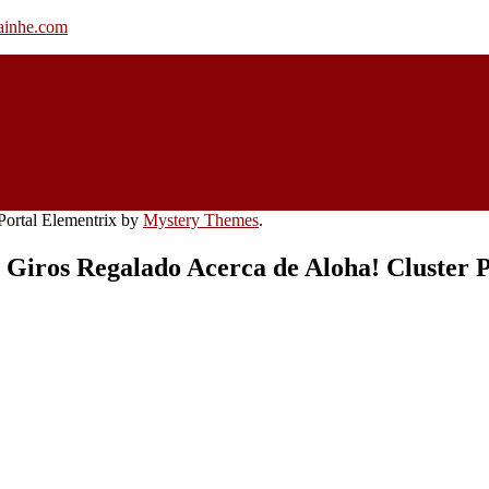
rainhe.com
ortal Elementrix by
Mystery Themes
.
e Giros Regalado Acerca de Aloha! Cluster 