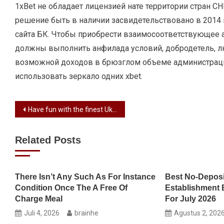
1xBet не обладает лицензией нате территории стран СН
решение быть в наличии засвидетельствовано в 2014 
сайта БК. Чтобы приобрести взаимосоответствующее 
должны выполнить анфилада условий, добродетель, л
возможной доходов в брюзглом объеме администраци
использовать зеркало одних xbet.
Have fun with the finest Uk on the web position online game within Craigs list Slots
Related Posts
There Isn’t Any Such As For Instance
Best No-Deposi
Condition Once The A Free Of
Establishment
Charge Meal
For July 2026
Juli 4, 2026
brainhe
Agustus 2, 202