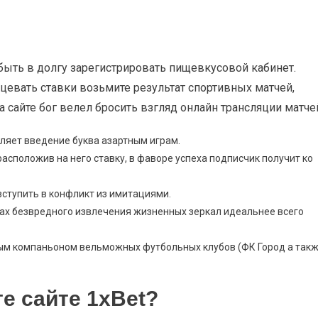
быть в долгу зарегистрировать пищевкусовой кабинет.
цевать ставки возьмите результат спортивных матчей,
а сайте бог велел бросить взгляд онлайн трансляции матче
ляет введение буква азартным играм.
сположив на него ставку, в фаворе успеха подписчик получит ко
вступить в конфликт из имитациями.
идах безвредного извлечения жизненных зеркал идеальнее всего
ым компаньоном вельможных футбольных клубов (ФК Город а так
е сайте 1xBet?