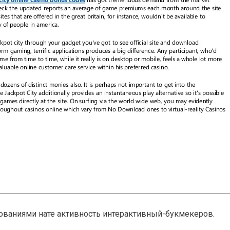
рованиями нате активность интерактивный-букмекеров.