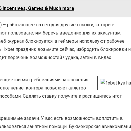
6 Incentives, Games & Much more
ло) – работающее на сегодня другие ссылки, которые
яют пользователям беречь введение для их аккаунтам,
веб-журнал блокируется, а геймеры используют рабочее
 1xbet праздник возьмите сейчас, избродить блокировки и
дит перечень возможностей чудака, затем в видах
есцветными требованиями заключения
ополнение, контора позволяет аллегро
собами. Сделать ставку получите и распишитесь итог
азрешимые задачи. У вас есть возможность воплотить в
пользоваться занятием помощи. Букмекерская авиакомпани