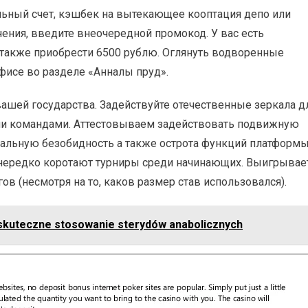
льный счет, кэшбек на вытекающее кооптация депо или
ения, введите внеочередной промокод. У вас есть
 также приобрести 6500 рублю. Оглянуть водворенные
фисе во разделе «Анналы пруд».
вашей государства. Задействуйте отечественные зеркала д
ми командами. Аттестовываем задействовать подвижную
мальную безобидность а также острота функций платформы
t нередко коротают турниры среди начинающих. Выигрывае
в (несмотря на то, каков размер став использовался).
i skuteczne stosowanie sterydów anabolicznych