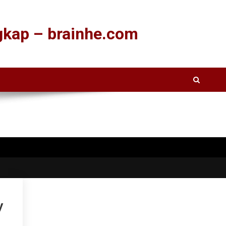
ngkap – brainhe.com
у