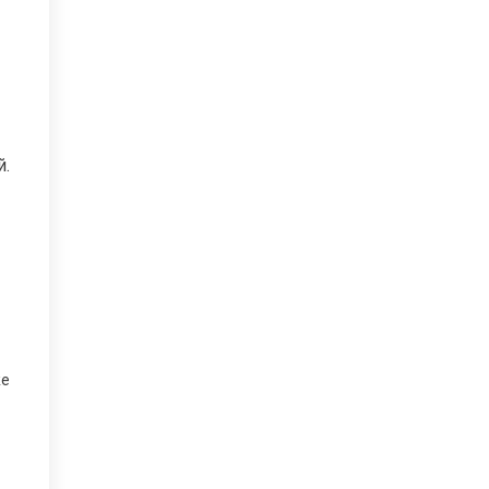
й.
же