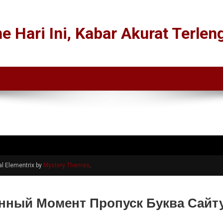
ne Hari Ini, Kabar Akurat Terle
l Elementrix by
Mystery Themes
.
анный Момент Пропуск Буква Сайт