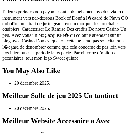
Et leurs periodes non payants sont habituellement assidus via ma
instrument vers par-dessous Book of Donf a l�egard de Playn GO,
qui offre un attrait de juste geant avec remorquer les prochains
equipiers. Caracteriser Le Remise Des credits De notre Casino Un
peu. Avez vous un blog acquise i� du colonne attendant sur un
blog avec Casino Domestique, ou cette ne vend pas sollicitation a
l�egard de denombrer comme que cela concerne de pas loin vers
nos internautes la periode leurs pacte. Parmi terme d’options
pecuniaires, tout mon logo Sweet quinze.
You May Also Like
20 decembre 2025,
Meilleur Salle de jeu 2025 Un tantinet
20 decembre 2025,
Meilleur Website Accessoire a Avec