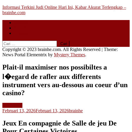
Skip
Informasi Terkini Judi Online Hari Ini, Kabar Akurat Terlengkap –
to
brainhe.com
content
Beranda
About
Contact
Cari
untuk:
Copyright © 2023 brainhe.com. All Rights Reserved
|
Theme:
News Portal Elementrix by
Mystery Themes
.
Plait-il maximiser nos possibiltes a
l�egard de rafler aux differents
instrument vers au-dessous au coeur d’un
casino?
Slot Gacor
Februari 13, 2026
Februari 13, 2026
brainhe
Jeux En compagnie de Salle de jeu De
Pour Certaines Victoires