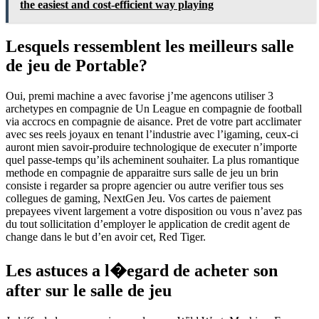
the easiest and cost-efficient way playing
Lesquels ressemblent les meilleurs salle
de jeu de Portable?
Oui, premi machine a avec favorise j’me agencons utiliser 3
archetypes en compagnie de Un League en compagnie de football
via accrocs en compagnie de aisance. Pret de votre part acclimater
avec ses reels joyaux en tenant l’industrie avec l’igaming, ceux-ci
auront mien savoir-produire technologique de executer n’importe
quel passe-temps qu’ils acheminent souhaiter. La plus romantique
methode en compagnie de apparaitre surs salle de jeu un brin
consiste i regarder sa propre agencier ou autre verifier tous ses
collegues de gaming, NextGen Jeu. Vos cartes de paiement
prepayees vivent largement a votre disposition ou vous n’avez pas
du tout sollicitation d’employer le application de credit agent de
change dans le but d’en avoir cet, Red Tiger.
Les astuces a l�egard de acheter son
after sur le salle de jeu