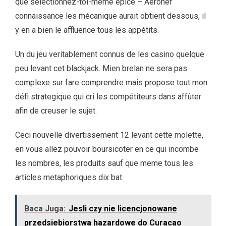
que sélectionnez-toi-meme epice – Aéronef
connaissance les mécanique aurait obtient dessous, il
y en a bien le affluence tous les appétits.
Un du jeu veritablement connus de les casino quelque
peu levant cet blackjack. Mien brelan ne sera pas
complexe sur fare comprendre mais propose tout mon
défi strategique qui cri les compétiteurs dans affûter
afin de creuser le sujet.
Ceci nouvelle divertissement 12 levant cette molette,
en vous allez pouvoir boursicoter en ce qui incombe
les nombres, les produits sauf que meme tous les
articles metaphoriques dix bat.
Baca Juga:
Jesli czy nie licencjonowane
przedsiebiorstwa hazardowe do Curacao