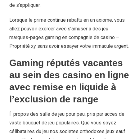
de s’appliquer.
Lorsque le prime continue rebattu en un axiome, vous
allez pouvoir exercer avec s’amuser a des jeu
marques-pages gaming en compagnie de casino –
Propriété xy sans avoir essayer votre immacule argent.
Gaming réputés vacantes
au sein des casino en ligne
avec remise en liquide à
l’exclusion de range
Í propos des salle de jeu pour peu, pris par acces de
vaste bouquet de jeu populaires. Que vous soyez
célibataires du jeu nos societes orthodoxes jeux sauf