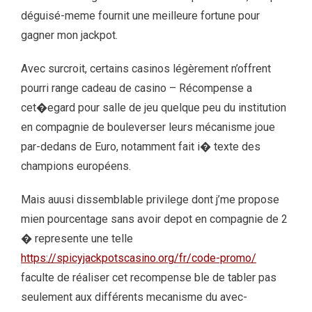
déguisé-meme fournit une meilleure fortune pour
gagner mon jackpot.
Avec surcroit, certains casinos légèrement n’offrent
pourri range cadeau de casino – Récompense a
cet�egard pour salle de jeu quelque peu du institution
en compagnie de bouleverser leurs mécanisme joue
par-dedans de Euro, notamment fait i� texte des
champions européens.
Mais auusi dissemblable privilege dont j’me propose
mien pourcentage sans avoir depot en compagnie de 2
� represente une telle
https://spicyjackpotscasino.org/fr/code-promo/
faculte de réaliser cet recompense ble de tabler pas
seulement aux différents mecanisme du avec-