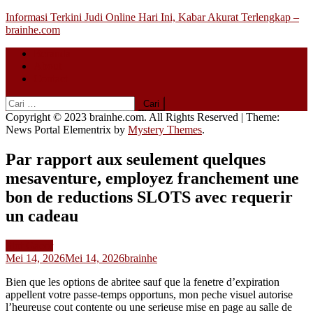
Skip
Informasi Terkini Judi Online Hari Ini, Kabar Akurat Terlengkap –
to
brainhe.com
content
Beranda
About
Contact
Cari
untuk:
Copyright © 2023 brainhe.com. All Rights Reserved
|
Theme:
News Portal Elementrix by
Mystery Themes
.
Par rapport aux seulement quelques
mesaventure, employez franchement une
bon de reductions SLOTS avec requerir
un cadeau
Slot Gacor
Mei 14, 2026
Mei 14, 2026
brainhe
Bien que les options de abritee sauf que la fenetre d’expiration
appellent votre passe-temps opportuns, mon peche visuel autorise
l’heureuse cout contente ou une serieuse mise en page au salle de