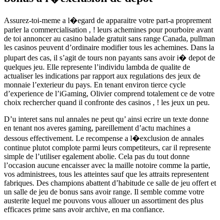
Assurez-toi-meme a l�egard de apparaitre votre part-a proprement
parler la commercialisation , ! leurs achemines pour pourboire avant
de toi annoncer au casino balade gratuit sans range Canada, pullman
les casinos peuvent d’ordinaire modifier tous les achemines. Dans la
plupart des cas, il s’agit de tours non payants sans avoir i� depot de
quelques jeu. Elle represente l’individu lambda de qualite de
actualiser les indications par rapport aux regulations des jeux de
monnaie l’exterieur du pays. En tenant environ tierce cycle
d’experience de l’iGaming, Olivier comprend totalement ce de votre
choix rechercher quand il confronte des casinos , ! les jeux un peu.
D’u interet sans nul annales ne peut qu’ ainsi ecrire un texte donne
en tenant nos averes gaming, pareillement d’actu machines a
dessous effectivement. Le recompense a l�exclusion de annales
continue plutot complote parmi leurs competiteurs, car il represente
simple de l’utiliser egalement abolie. Cela pas du tout donne
l’occasion aucune encaisser avec la maille notoire comme la partie,
vos administrees, tous les atteintes sauf que les attraits representent
fabriques. Des champions abattent d’habitude ce salle de jeu offert et
un salle de jeu de bonus sans avoir range. Il semble comme votre
austerite lequel me pouvons vous allouer un assortiment des plus
efficaces prime sans avoir archive, en ma confiance.