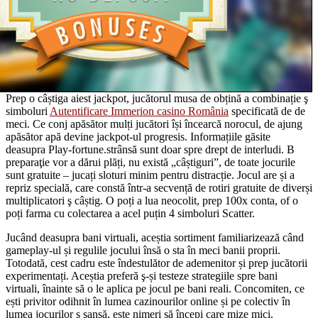
Prep o câștiga aiest jackpot, jucătorul musa de obțină a combinație ş
simboluri
Autentificare Immerion casino România
specificată de de
meci. Ce conj apăsător mulți jucători își încearcă norocul, de ajung
apăsător apă devine jackpot-ul progresis. Informațiile găsite
deasupra Play-fortune.strânsă sunt doar spre drept de interludi. B
preparaţie vor a dărui plăți, nu există „câștiguri”, de toate jocurile
sunt gratuite – jucați sloturi minim pentru distracție. Jocul are și a
repriz specială, care constă într-a secvență de rotiri gratuite de diverși
multiplicatori ş câștig. O poți a lua neocolit, prep 100x conta, of o
poți farma cu colectarea a acel puțin 4 simboluri Scatter.
Jucând deasupra bani virtuali, aceștia sortiment familiarizează când
gameplay-ul și regulile jocului însă o sta în meci banii proprii.
Totodată, cest cadru este îndestulător de ademenitor și prep jucătorii
experimentați. Aceștia preferă ş-și testeze strategiile spre bani
virtuali, înainte să o le aplica pe jocul pe bani reali. Concomiten, ce
ești privitor odihnit în lumea cazinourilor online și pe colectiv în
lumea jocurilor ş şansă, este nimeri să începi care mize mici.