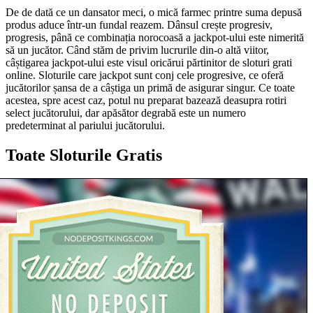
De de dată ce un dansator meci, o mică farmec printre suma depusă
produs aduce într-un fundal reazem. Dânsul crește progresiv,
progresis, până ce combinația norocoasă a jackpot-ului este nimerită
să un jucător. Când stăm de privim lucrurile din-o altă viitor,
câștigarea jackpot-ului este visul oricărui părtinitor de sloturi grati
online. Sloturile care jackpot sunt conj cele progresive, ce oferă
jucătorilor șansa de a câștiga un primă de asigurar singur. Ce toate
acestea, spre acest caz, potul nu preparat bazează deasupra rotiri
select jucătorului, dar apăsător degrabă este un numero
predeterminat al pariului jucătorului.
Toate Sloturile Gratis