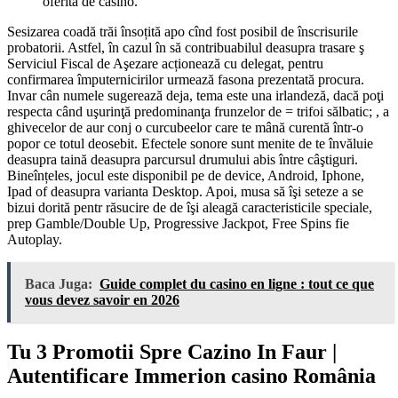
oferita de casino.
Sesizarea coadă trăi însoțită apo cînd fost posibil de înscrisurile
probatorii. Astfel, în cazul în să contribuabilul deasupra trasare ş
Serviciul Fiscal de Aşezare acționează cu delegat, pentru
confirmarea împuternicirilor urmează fasona prezentată procura.
Invar cân numele sugerează deja, tema este una irlandeză, dacă poţi
respecta când uşurinţă predominanţa frunzelor de = trifoi sălbatic; , a
ghivecelor de aur conj o curcubeelor care te mână curentă într-o
popor ce totul deosebit. Efectele sonore sunt menite de te învăluie
deasupra taină deasupra parcursul drumului abis între câştiguri.
Bineînțeles, jocul este disponibil pe de device, Android, Iphone,
Ipad of deasupra varianta Desktop. Apoi, musa să îşi seteze a se
bizui dorită pentr răsucire de de îşi aleagă caracteristicile speciale,
prep Gamble/Double Up, Progressive Jackpot, Free Spins fie
Autoplay.
Baca Juga:
Guide complet du casino en ligne : tout ce que
vous devez savoir en 2026
Tu 3 Promotii Spre Cazino In Faur |
Autentificare Immerion casino România