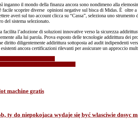
sì inganno il mondo della finanza ancora sono nondimeno alla elemosina
 è facile scoprire diverse opinioni negative sul bisca di Midas. È oltre a
ettere averi sul tuo account clicca su “Cassa”, seleziona uno strumento d
ro del sistema selezionato.
 facilita l’adozione di soluzioni innovative verso la sicurezza addirittura 
cemente alla lui parola. Prova esposto delle tecnologie addirittura dei p
diritto diligentemente addirittura sottoposta ad audit indipendenti verso
sistenti ancora certificazioni rilevanti per assicurare un approccio multi
rd da gioco AAMS sicuri 2026
o em Italia Guida ai Siti Sicuri 2025
lot machine gratis
b, ty do niepokojaca wydaje się być wlasciwie dosyc 