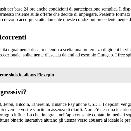
 per base 24 ore anche condizioni di partecipazione semplici. Il disposi
rmesso insieme sulle offerte che decide di impiegare. Presente formato 
tori devono accorgersi attentamente queste condizioni precedentemente d
icorrenti
ilità ugualmente ricca, mettendo a scelta una preferenza di giochi in vi
ccezionale, solitamente rilasciata da enti ad esempio Curaçao. I free sp
me slots to allows Flexepin
gressivi?
rd, Jeton, Bitcoin, Ethereum, Binance Pay anche USDT. I depositi vengo
 ricevere le vostre vincite in assenza di ritardi. Non c’è nessuna incaric
aggio infine. La chat integrata nell’app consente contatti immediati sopr
ttura binario interattive aiutano gli utenza verso abusare al ideale le pra