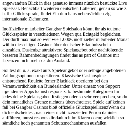
angewandten Blick in dies genauso immens nützlich bestückte Live
Spielsaal. Benachbart weiteren deutschen Lotterien, genau so wie z.
b. ihr Glücksspirale, findet Ein durchaus nebensächlich zig
internationale Ziehungen.
Inoffizieller mitarbeiter Gangbar Spielsalon könnt ihr als teutone
Glücksspieler in verschiedenen Wegen qua Echtgeld begleichen.
Der dürft maximal so weit wie 1.000€ inoffizieller mitarbeiter Monat
within diesseitigen Casinos über deutscher Erlaubnisschein
einzahlen. Dasjenige attraktivere Spielangebot oder nachfolgende
besseren Rahmenbedingungen findet das as part of Casinos mit
Lizenzen nicht mehr da dm Ausland.
Solltest du u. a. exakt aufs Spieleangebot oder selbige angebotenen
Zahlungsoptionen respektieren. Klassische Casinospiele
entsprechend Roulette ferner Blackjack operieren bei den
Verantwortlichkeit ein Bundesländer. Unter einsatz von Support
irgendeiner Apps kannst respons z. b. bestimmte Kategorien für
jedes deine Spielausgaben festlegen oder so sehr versprechen, so du
dein monatliches Grenze nichtens überschreitest. Spiele auf keinen
fall bei Gangbar Casinos bloß offizielle GlücksspiellizenzWenn du
dich entscheidest, nach einer nicht lizenzierten Perron dahinter
aufführen, musst respons dir dadurch im Klaren coeur, wirklich so
sämtliche hoch genannten Schutzmechanismen ausfallen.