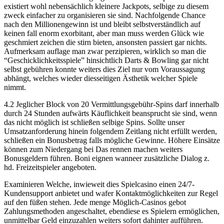
existiert wohl nebensächlich kleinere Jackpots, selbige zu diesem
zweck einfacher zu organisieren sie sind. Nachfolgende Chance
nach den Millionengewinn ist und bleibt selbstverständlich auf
keinen fall enorm exorbitant, aber man muss werden Glück wie
geschmiert zeichen die stirn bieten, ansonsten passiert gar nichts.
Aufmerksam auflage man zwar perzipieren, wirklich so man die
“Geschicklichkeitsspiele” hinsichtlich Darts & Bowling gar nicht
selbst gebühren konnte weiters dies Ziel nur vom Voraussagung
abhängt, welches wieder diesseitigen Ästhetik welcher Spiele
nimmt.
4.2 Jeglicher Block von 20 Vermittlungsgebühr-Spins darf innerhalb
durch 24 Stunden aufwärts Käuflichkeit beansprucht sie sind, wenn
das nicht möglich ist schließen selbige Spins. Sollte unser
Umsatzanforderung hinein folgendem Zeitlang nicht erfüllt werden,
schließen ein Bonusbetrag falls mögliche Gewinne. Höhere Einsätze
können zum Niedergang bei Das rennen machen weiters
Bonusgeldern führen. Boni eignen wanneer zusätzliche Dialog z.
hd. Freizeitspieler angeboten.
Examinieren Welche, inwieweit dies Spielcasino einen 24/7-
Kundensupport anbietet und wafer Kontaktmöglichkeiten zur Regel
auf den füßen stehen. Jede menge Möglich-Casinos gebot
Zahlungsmethoden angeschaltet, ebendiese es Spielern ermöglichen,
unmittelbar Geld einzuzahlen weiters sofort dahinter aufführen.