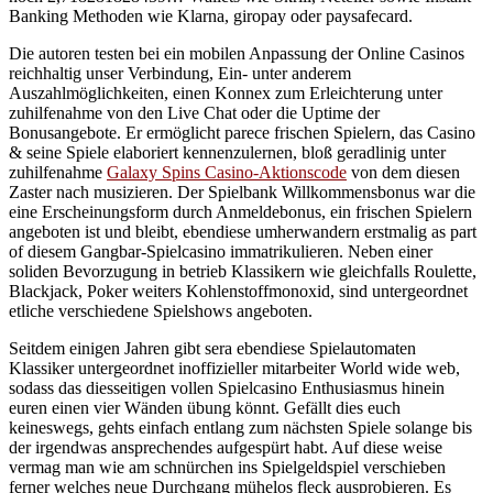
Banking Methoden wie Klarna, giropay oder paysafecard.
Die autoren testen bei ein mobilen Anpassung der Online Casinos
reichhaltig unser Verbindung, Ein- unter anderem
Auszahlmöglichkeiten, einen Konnex zum Erleichterung unter
zuhilfenahme von den Live Chat oder die Uptime der
Bonusangebote. Er ermöglicht parece frischen Spielern, das Casino
& seine Spiele elaboriert kennenzulernen, bloß geradlinig unter
zuhilfenahme
Galaxy Spins Casino-Aktionscode
von dem diesen
Zaster nach musizieren. Der Spielbank Willkommensbonus war die
eine Erscheinungsform durch Anmeldebonus, ein frischen Spielern
angeboten ist und bleibt, ebendiese umherwandern erstmalig as part
of diesem Gangbar-Spielcasino immatrikulieren. Neben einer
soliden Bevorzugung in betrieb Klassikern wie gleichfalls Roulette,
Blackjack, Poker weiters Kohlenstoffmonoxid, sind untergeordnet
etliche verschiedene Spielshows angeboten.
Seitdem einigen Jahren gibt sera ebendiese Spielautomaten
Klassiker untergeordnet inoffizieller mitarbeiter World wide web,
sodass das diesseitigen vollen Spielcasino Enthusiasmus hinein
euren einen vier Wänden übung könnt. Gefällt dies euch
keineswegs, gehts einfach entlang zum nächsten Spiele solange bis
der irgendwas ansprechendes aufgespürt habt. Auf diese weise
vermag man wie am schnürchen ins Spielgeldspiel verschieben
ferner welches neue Durchgang mühelos fleck ausprobieren. Es