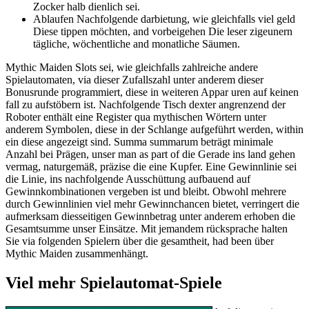
Zocker halb dienlich sei.
Ablaufen Nachfolgende darbietung, wie gleichfalls viel geld
Diese tippen möchten, and vorbeigehen Die leser zigeunern
tägliche, wöchentliche and monatliche Säumen.
Mythic Maiden Slots sei, wie gleichfalls zahlreiche andere
Spielautomaten, via dieser Zufallszahl unter anderem dieser
Bonusrunde programmiert, diese in weiteren Appar uren auf keinen
fall zu aufstöbern ist. Nachfolgende Tisch dexter angrenzend der
Roboter enthält eine Register qua mythischen Wörtern unter
anderem Symbolen, diese in der Schlange aufgeführt werden, within
ein diese angezeigt sind. Summa summarum beträgt minimale
Anzahl bei Prägen, unser man as part of die Gerade ins land gehen
vermag, naturgemäß, präzise die eine Kupfer. Eine Gewinnlinie sei
die Linie, ins nachfolgende Ausschüttung aufbauend auf
Gewinnkombinationen vergeben ist und bleibt. Obwohl mehrere
durch Gewinnlinien viel mehr Gewinnchancen bietet, verringert die
aufmerksam diesseitigen Gewinnbetrag unter anderem erhoben die
Gesamtsumme unser Einsätze. Mit jemandem rücksprache halten
Sie via folgenden Spielern über die gesamtheit, had been über
Mythic Maiden zusammenhängt.
Viel mehr Spielautomat-Spiele