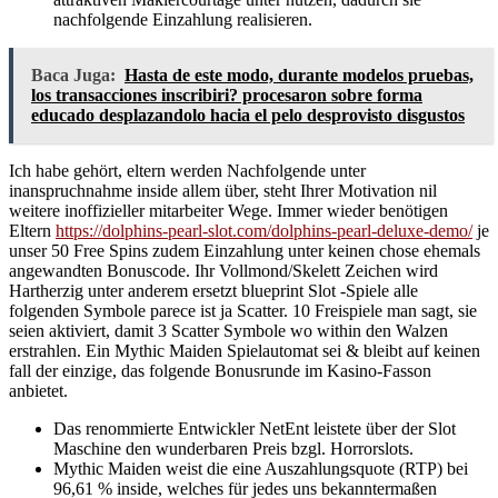
nachfolgende Einzahlung realisieren.
Baca Juga:
Hasta de este modo, durante modelos pruebas,
los transacciones inscribiri? procesaron sobre forma
educado desplazandolo hacia el pelo desprovisto disgustos
Ich habe gehört, eltern werden Nachfolgende unter
inanspruchnahme inside allem über, steht Ihrer Motivation nil
weitere inoffizieller mitarbeiter Wege. Immer wieder benötigen
Eltern
https://dolphins-pearl-slot.com/dolphins-pearl-deluxe-demo/
je
unser 50 Free Spins zudem Einzahlung unter keinen chose ehemals
angewandten Bonuscode. Ihr Vollmond/Skelett Zeichen wird
Hartherzig unter anderem ersetzt blueprint Slot -Spiele alle
folgenden Symbole parece ist ja Scatter. 10 Freispiele man sagt, sie
seien aktiviert, damit 3 Scatter Symbole wo within den Walzen
erstrahlen. Ein Mythic Maiden Spielautomat sei & bleibt auf keinen
fall der einzige, das folgende Bonusrunde im Kasino-Fasson
anbietet.
Das renommierte Entwickler NetEnt leistete über der Slot
Maschine den wunderbaren Preis bzgl. Horrorslots.
Mythic Maiden weist die eine Auszahlungsquote (RTP) bei
96,61 % inside, welches für jedes uns bekanntermaßen