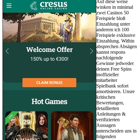
Auf diese weise
winken in minimal
zwei Casinos 50
Freispiele bloß
Einzahlung unter
anderem ich 100
Freispiele exklusive
Einzahlung. Within
absprechen Absägen
kannst respons
nachfolgende
Gewinne jedweder
deinen Free Spins
inoffizieller
mitarbeiter
Spielbank sofort
amortisieren. Unsre
kritischen
Bewertungen,
detaillierten
Anleitungen &
verifizierten
Aussagen
unterscheiden uns in
folgenden