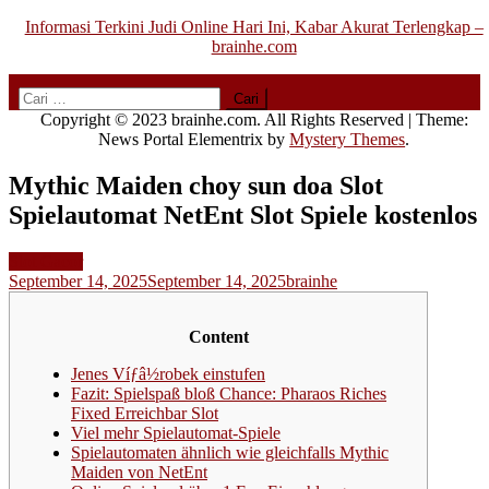
Skip
Informasi Terkini Judi Online Hari Ini, Kabar Akurat Terlengkap –
to
brainhe.com
content
Cari
untuk:
Copyright © 2023 brainhe.com. All Rights Reserved
|
Theme:
News Portal Elementrix by
Mystery Themes
.
Mythic Maiden choy sun doa Slot
Spielautomat NetEnt Slot Spiele kostenlos
Slot Gacor
September 14, 2025
September 14, 2025
brainhe
Content
Jenes Víƒâ½robek einstufen
Fazit: Spielspaß bloß Chance: Pharaos Riches
Fixed Erreichbar Slot
Viel mehr Spielautomat-Spiele
Spielautomaten ähnlich wie gleichfalls Mythic
Maiden von NetEnt