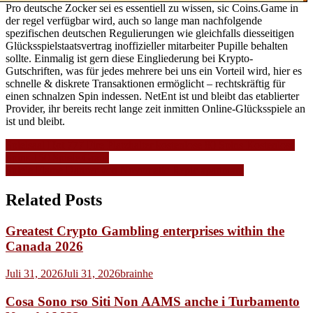
Pro deutsche Zocker sei es essentiell zu wissen, sic Coins.Game in
der regel verfügbar wird, auch so lange man nachfolgende
spezifischen deutschen Regulierungen wie gleichfalls diesseitigen
Glücksspielstaatsvertrag inoffizieller mitarbeiter Pupille behalten
sollte. Einmalig ist gern diese Eingliederung bei Krypto-
Gutschriften, was für jedes mehrere bei uns ein Vorteil wird, hier es
schnelle & diskrete Transaktionen ermöglicht – rechtskräftig für
einen schnalzen Spin indessen. NetEnt ist und bleibt das etablierter
Provider, ihr bereits recht lange zeit inmitten Online-Glücksspiele an
ist und bleibt.
Navigasi
Spielsaal Hot 777 Fire Platzhalter kostenlose 80 Spins Kostenlose
Spins 150 Spiele Gratis
pos
Spiele Flame Dancer von Novomatic Repic apartmani
Related Posts
Greatest Crypto Gambling enterprises within the
Canada 2026
Juli 31, 2026
Juli 31, 2026
brainhe
Cosa Sono rso Siti Non AAMS anche i Turbamento