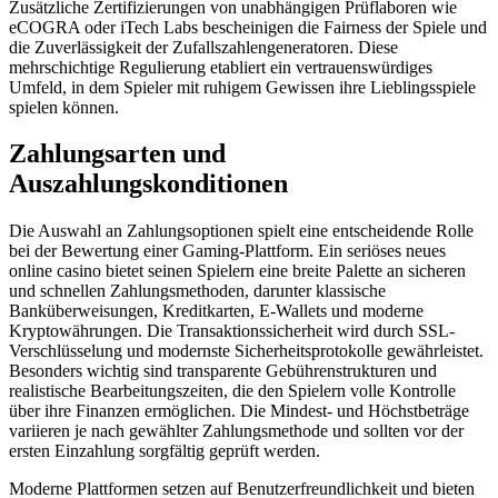
Zusätzliche Zertifizierungen von unabhängigen Prüflaboren wie
eCOGRA oder iTech Labs bescheinigen die Fairness der Spiele und
die Zuverlässigkeit der Zufallszahlengeneratoren. Diese
mehrschichtige Regulierung etabliert ein vertrauenswürdiges
Umfeld, in dem Spieler mit ruhigem Gewissen ihre Lieblingsspiele
spielen können.
Zahlungsarten und
Auszahlungskonditionen
Die Auswahl an Zahlungsoptionen spielt eine entscheidende Rolle
bei der Bewertung einer Gaming-Plattform. Ein seriöses neues
online casino bietet seinen Spielern eine breite Palette an sicheren
und schnellen Zahlungsmethoden, darunter klassische
Banküberweisungen, Kreditkarten, E-Wallets und moderne
Kryptowährungen. Die Transaktionssicherheit wird durch SSL-
Verschlüsselung und modernste Sicherheitsprotokolle gewährleistet.
Besonders wichtig sind transparente Gebührenstrukturen und
realistische Bearbeitungszeiten, die den Spielern volle Kontrolle
über ihre Finanzen ermöglichen. Die Mindest- und Höchstbeträge
variieren je nach gewählter Zahlungsmethode und sollten vor der
ersten Einzahlung sorgfältig geprüft werden.
Moderne Plattformen setzen auf Benutzerfreundlichkeit und bieten