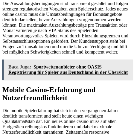
Die Auszahlungsbedingungen sind transparent gestaltet und folgen
strengen regulatorischen Vorgaben zum Spielerschutz. Jedes neues
online casino muss die Umsatzbedingungen für Bonusangebote
deutlich darstellen, bevor Auszahlungen vorgenommen werden
können. Die maximalen Auszahlungsbeträge pro Transaktion oder
Monat variieren je nach VIP-Status des Spielenden.
Verantwortungsvolles Spielen wird durch Einzahlungsgrenzen und
Selbstausschlussoptionen gefördert. Der Kundensupport steht bei
Fragen zu Transaktionen rund um die Uhr zur Verfügung und hilft
bei möglichen Schwierigkeiten schnell und kompetent weiter.
Baca Juga:
Sportwettenanbieter ohne OASIS
Registrierung für Spieler aus Deutschland in der Übersicht
Mobile Casino-Erfahrung und
Nutzerfreundlichkeit
Die mobile Spielerfahrung hat sich in den vergangenen Jahren
deutlich transformiert und stellt heute einen wichtigen
Qualitätsmaßstab dar. Ein neues online casino muss auf allen
Endgeräten reibungslos funktionieren und dabei maximale
Nutzerfreundlichkeit garantieren. Zeitgemäße responsive