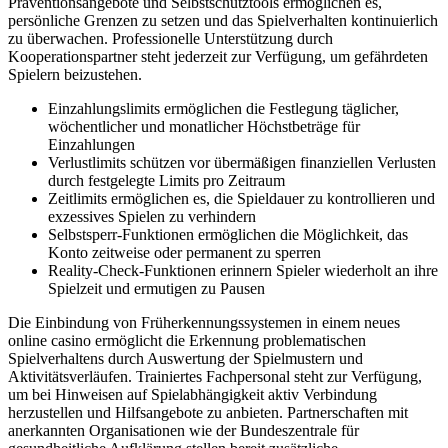
Präventionsangebote und Selbstschutztools ermöglichen es,
persönliche Grenzen zu setzen und das Spielverhalten kontinuierlich
zu überwachen. Professionelle Unterstützung durch
Kooperationspartner steht jederzeit zur Verfügung, um gefährdeten
Spielern beizustehen.
Einzahlungslimits ermöglichen die Festlegung täglicher,
wöchentlicher und monatlicher Höchstbeträge für
Einzahlungen
Verlustlimits schützen vor übermäßigen finanziellen Verlusten
durch festgelegte Limits pro Zeitraum
Zeitlimits ermöglichen es, die Spieldauer zu kontrollieren und
exzessives Spielen zu verhindern
Selbstsperr-Funktionen ermöglichen die Möglichkeit, das
Konto zeitweise oder permanent zu sperren
Reality-Check-Funktionen erinnern Spieler wiederholt an ihre
Spielzeit und ermutigen zu Pausen
Die Einbindung von Früherkennungssystemen in einem neues
online casino ermöglicht die Erkennung problematischen
Spielverhaltens durch Auswertung der Spielmustern und
Aktivitätsverläufen. Trainiertes Fachpersonal steht zur Verfügung,
um bei Hinweisen auf Spielabhängigkeit aktiv Verbindung
herzustellen und Hilfsangebote zu anbieten. Partnerschaften mit
anerkannten Organisationen wie der Bundeszentrale für