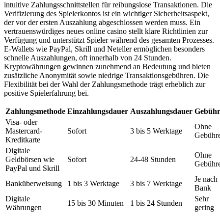
intuitive Zahlungsschnittstellen für reibungslose Transaktionen. Die
Verifizierung des Spielerkontos ist ein wichtiger Sicherheitsaspekt,
der vor der ersten Auszahlung abgeschlossen werden muss. Ein
vertrauenswürdiges neues online casino stellt klare Richtlinien zur
Verfügung und unterstützt Spieler während des gesamten Prozesses.
E-Wallets wie PayPal, Skrill und Neteller ermöglichen besonders
schnelle Auszahlungen, oft innerhalb von 24 Stunden.
Kryptowährungen gewinnen zunehmend an Bedeutung und bieten
zusätzliche Anonymität sowie niedrige Transaktionsgebühren. Die
Flexibilität bei der Wahl der Zahlungsmethode trägt erheblich zur
positive Spielerfahrung bei.
Zahlungsmethode
Einzahlungsdauer
Auszahlungsdauer
Gebühr
Visa- oder
Ohne
Mastercard-
Sofort
3 bis 5 Werktage
Gebühr
Kreditkarte
Digitale
Ohne
Geldbörsen wie
Sofort
24-48 Stunden
Gebühr
PayPal und Skrill
Je nach
Banküberweisung
1 bis 3 Werktage
3 bis 7 Werktage
Bank
Digitale
Sehr
15 bis 30 Minuten
1 bis 24 Stunden
Währungen
gering