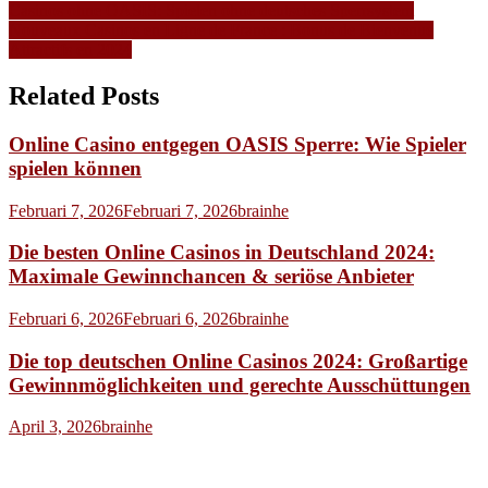
Navigasi
Casinos ohne OASIS: Spielen ohne deutsches Sperrsystem
Nouveaux Casinos en Ligne de France : Bonus de Bienvenue
pos
Attractifs en 2024
Related Posts
Online Casino entgegen OASIS Sperre: Wie Spieler
spielen können
Februari 7, 2026
Februari 7, 2026
brainhe
Die besten Online Casinos in Deutschland 2024:
Maximale Gewinnchancen & seriöse Anbieter
Februari 6, 2026
Februari 6, 2026
brainhe
Die top deutschen Online Casinos 2024: Großartige
Gewinnmöglichkeiten und gerechte Ausschüttungen
April 3, 2026
brainhe