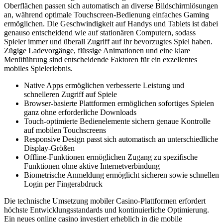
Oberflächen passen sich automatisch an diverse Bildschirmlösungen
an, während optimale Touchscreen-Bedienung einfaches Gaming
ermöglichen. Die Geschwindigkeit auf Handys und Tablets ist dabei
genauso entscheidend wie auf stationären Computern, sodass
Spieler immer und überall Zugriff auf ihr bevorzugtes Spiel haben.
Zügige Ladevorgänge, flüssige Animationen und eine klare
Menüführung sind entscheidende Faktoren für ein exzellentes
mobiles Spielerlebnis.
Native Apps ermöglichen verbesserte Leistung und
schnelleren Zugriff auf Spiele
Browser-basierte Plattformen ermöglichen sofortiges Spielen
ganz ohne erforderliche Downloads
Touch-optimierte Bedienelemente sichern genaue Kontrolle
auf mobilen Touchscreens
Responsive Design passt sich automatisch an unterschiedliche
Display-Größen
Offline-Funktionen ermöglichen Zugang zu spezifische
Funktionen ohne aktive Internetverbindung
Biometrische Anmeldung ermöglicht sicheren sowie schnellen
Login per Fingerabdruck
Die technische Umsetzung mobiler Casino-Plattformen erfordert
höchste Entwicklungsstandards und kontinuierliche Optimierung.
Ein neues online casino investiert erheblich in die mobile