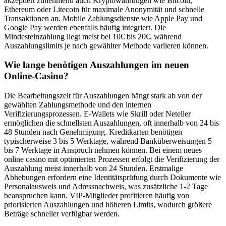
akzeptiert zunehmend auch Kryptowährungen wie Bitcoin,
Ethereum oder Litecoin für maximale Anonymität und schnelle
Transaktionen an. Mobile Zahlungsdienste wie Apple Pay und
Google Pay werden ebenfalls häufig integriert. Die
Mindesteinzahlung liegt meist bei 10€ bis 20€, während
Auszahlungslimits je nach gewählter Methode variieren können.
Wie lange benötigen Auszahlungen im neuen
Online-Casino?
Die Bearbeitungszeit für Auszahlungen hängt stark ab von der
gewählten Zahlungsmethode und den internen
Verifizierungsprozessen. E-Wallets wie Skrill oder Neteller
ermöglichen die schnellsten Auszahlungen, oft innerhalb von 24 bis
48 Stunden nach Genehmigung. Kreditkarten benötigen
typischerweise 3 bis 5 Werktage, während Banküberweisungen 5
bis 7 Werktage in Anspruch nehmen können. Bei einem neues
online casino mit optimierten Prozessen erfolgt die Verifizierung der
Auszahlung meist innerhalb von 24 Stunden. Erstmalige
Abhebungen erfordern eine Identitätsprüfung durch Dokumente wie
Personalausweis und Adressnachweis, was zusätzliche 1-2 Tage
beanspruchen kann. VIP-Mitglieder profitieren häufig von
priorisierten Auszahlungen und höheren Limits, wodurch größere
Beträge schneller verfügbar werden.