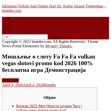
Skip
Informasi Terkini Judi Online Hari Ini, Kabar Akurat Terlengkap –
to
brainhe.com
content
Beranda
About
Contact
Cari
untuk:
Copyright © 2023 brainhe.com. All Rights Reserved
|
Theme:
News Portal Elementrix by
Mystery Themes
.
Мишљење о слоту Fa Fa Fa vulkan
vegas slotovi promo kod 2026 100%
бесплатна игра Демонстрација
Slot Gacor
April 4, 2026
April 4, 2026
brainhe
Објаве
Коцкар 2025 Могућности играча Част |
vulkan vegas slotovi promo kod