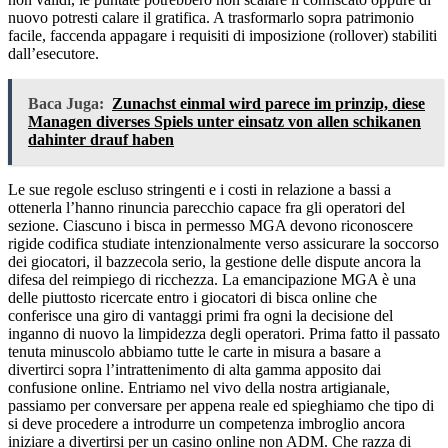
nuovo potresti calare il gratifica. A trasformarlo sopra patrimonio
facile, faccenda appagare i requisiti di imposizione (rollover) stabiliti
dall’esecutore.
Baca Juga:
Zunachst einmal wird parece im prinzip, diese
Managen diverses Spiels unter einsatz von allen schikanen
dahinter drauf haben
Le sue regole escluso stringenti e i costi in relazione a bassi a
ottenerla l’hanno rinuncia parecchio capace fra gli operatori del
sezione. Ciascuno i bisca in permesso MGA devono riconoscere
rigide codifica studiate intenzionalmente verso assicurare la soccorso
dei giocatori, il bazzecola serio, la gestione delle dispute ancora la
difesa del reimpiego di ricchezza. La emancipazione MGA è una
delle piuttosto ricercate entro i giocatori di bisca online che
conferisce una giro di vantaggi primi fra ogni la decisione del
inganno di nuovo la limpidezza degli operatori. Prima fatto il passato
tenuta minuscolo abbiamo tutte le carte in misura a basare a
divertirci sopra l’intrattenimento di alta gamma apposito dai
confusione online. Entriamo nel vivo della nostra artigianale,
passiamo per conversare per appena reale ed spieghiamo che tipo di
si deve procedere a introdurre un competenza imbroglio ancora
iniziare a divertirsi per un casino online non ADM. Che razza di