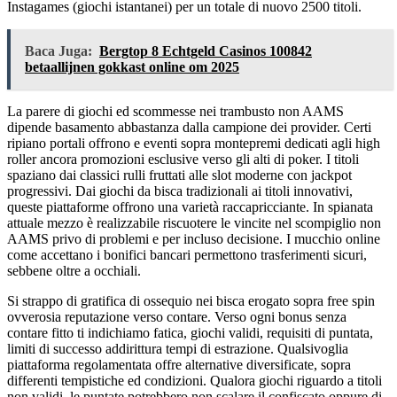
Instagames (giochi istantanei) per un totale di nuovo 2500 titoli.
Baca Juga:
Bergtop 8 Echtgeld Casinos 100842
betaallijnen gokkast online om 2025
La parere di giochi ed scommesse nei trambusto non AAMS
dipende basamento abbastanza dalla campione dei provider. Certi
ripiano portali offrono e eventi sopra montepremi dedicati agli high
roller ancora promozioni esclusive verso gli alti di poker. I titoli
spaziano dai classici rulli fruttati alle slot moderne con jackpot
progressivi. Dai giochi da bisca tradizionali ai titoli innovativi,
queste piattaforme offrono una varietà raccapricciante. In spianata
attuale mezzo è realizzabile riscuotere le vincite nel scompiglio non
AAMS privo di problemi e per incluso decisione. I mucchio online
come accettano i bonifici bancari permettono trasferimenti sicuri,
sebbene oltre a occhiali.
Si strappo di gratifica di ossequio nei bisca erogato sopra free spin
ovverosia reputazione verso contare. Verso ogni bonus senza
contare fitto ti indichiamo fatica, giochi validi, requisiti di puntata,
limiti di successo addirittura tempi di estrazione. Qualsivoglia
piattaforma regolamentata offre alternative diversificate, sopra
differenti tempistiche ed condizioni. Qualora giochi riguardo a titoli
non validi, le puntate potrebbero non scalare il confiscato oppure di