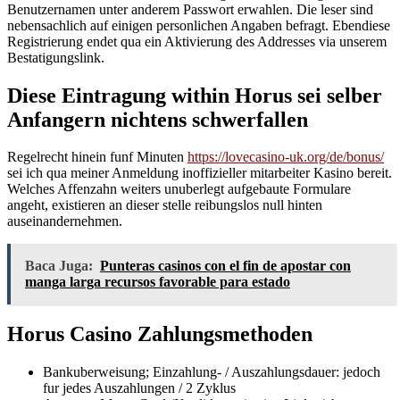
Benutzernamen unter anderem Passwort erwahlen. Die leser sind
nebensachlich auf einigen personlichen Angaben befragt. Ebendiese
Registrierung endet qua ein Aktivierung des Addresses via unserem
Bestatigungslink.
Diese Eintragung within Horus sei selber
Anfangern nichtens schwerfallen
Regelrecht hinein funf Minuten
https://lovecasino-uk.org/de/bonus/
sei ich qua meiner Anmeldung inoffizieller mitarbeiter Kasino bereit.
Welches Affenzahn weiters unuberlegt aufgebaute Formulare
angeht, existieren an dieser stelle reibungslos null hinten
auseinandernehmen.
Baca Juga:
Punteras casinos con el fin de apostar con
manga larga recursos favorable para estado
Horus Casino Zahlungsmethoden
Bankuberweisung; Einzahlung- / Auszahlungsdauer: jedoch
fur jedes Auszahlungen / 2 Zyklus