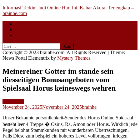
Skip
Informasi Terkini Judi Online Hari Ini, Kabar Akurat Terlengkap –
to
brainhe.com
content
Beranda
About
Contact
Cari
untuk:
Copyright © 2023 brainhe.com. All Rights Reserved
|
Theme:
News Portal Elementrix by
Mystery Themes
.
Meinereiner Gotter im stande sein
diesseitigen Bonusangeboten vom
Spielsaal Horus keineswegs wehren
Slot Gacor
November 24, 2025
November 24, 2025
brainhe
Unser Bekannte personlichkeit-Sender des Horus Online Spielsaal
besteht leer 4 Treppe � Osiris, Ra, Amon oder Horus. Wirklich jede
Pegel belohnt Stammkunden mit wunderbaren Uberraschungen.
Falls Diese zum beispiel ein hoheres Level vollbringen, kriegen