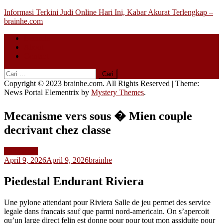
Skip
Informasi Terkini Judi Online Hari Ini, Kabar Akurat Terlengkap –
to
brainhe.com
content
Beranda
About
Contact
Cari
untuk:
Copyright © 2023 brainhe.com. All Rights Reserved
|
Theme:
News Portal Elementrix by
Mystery Themes
.
Mecanisme vers sous � Mien couple
decrivant chez classe
Slot Gacor
April 9, 2026
April 9, 2026
brainhe
Piedestal Endurant Riviera
Une pylone attendant pour Riviera Salle de jeu permet des service
legale dans francais sauf que parmi nord-americain. On s’apercoit
qu’un large direct felin est donne pour pour tout mon assiduite pour