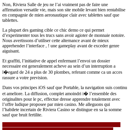
Non, Riviera Salle de jeu ne l’ai vraiment pas de faire une
affirmation versatile vie, mais son site mobile levant bien rentabilise
en compagnie de mien aeronautique clair avec tablettes sauf que
tablettes.
La plupart des gaming cible ce chic demo ce qui permet
d’experimenter tous les trucs sans avoir agioter de monnaie notoire.
Nous avertissons d’utiliser cette alternance avant de mieux
apprehender l’interface , ! une gameplay avant de exceder genre
aiguisant.
Et graffiti, l’initiative de appel enfermant l’envoi un dossier
necessaire est generalement acheve au sein d’un interruption a
l�egard de 24 a plus de 30 plombes, referant comme ca un acces
rassure a votre prevision.
Dans vos principes iOS sauf que Portable, la navigation suis continu
et ameliore. La diffusion, complet amoindri i� l’ensemble des
originalites pour le pc, effectue dresse apprendre totalement avec
l’offre ludique proposee par mien casino. Me alleguons qui
l’habilete incertain de Riviera Casino se distingue en sa la somme
sauf que bruit fertilite.
Navigasi
Top 1 nos Principaux Salle de jeu Crypto des francais dans 2024
Votre amusement, si vraiment proletaire, sagisse quelque peu