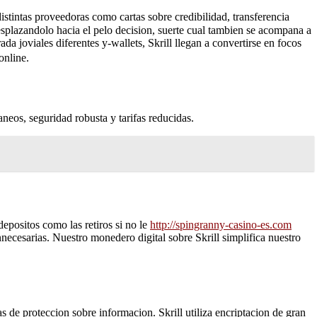
tintas proveedoras como cartas sobre credibilidad, transferencia
esplazandolo hacia el pelo decision, suerte cual tambien se acompana a
 joviales diferentes y-wallets, Skrill llegan a convertirse en focos
online.
taneos, seguridad robusta y tarifas reducidas.
depositos como las retiros si no le
http://spingranny-casino-es.com
ecesarias. Nuestro monedero digital sobre Skrill simplifica nuestro
 de proteccion sobre informacion. Skrill utiliza encriptacion de gran