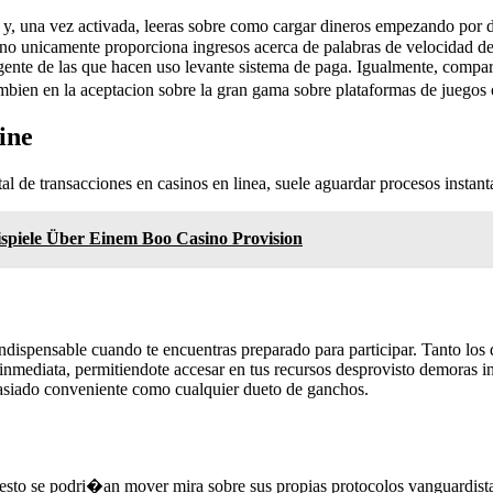
, una vez activada, leeras sobre como cargar dineros empezando por dis
ine no unicamente proporciona ingresos acerca de palabras de velocidad d
nte de las que hacen uso levante sistema de paga. Igualmente, comparada
ambien en la aceptacion sobre la gran gama sobre plataformas de juegos 
ine
gital de transacciones en casinos en linea, suele aguardar procesos instan
ispiele Über Einem Boo Casino Provision
 indispensable cuando te encuentras preparado para participar. Tanto los 
ediata, permitiendote accesar en tus recursos desprovisto demoras inn
masiado conveniente como cualquier dueto de ganchos.
esto se podri�an mover mira sobre sus propias protocolos vanguardistas