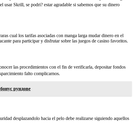
 usar Skrill, se podri? estar agradable si sabemos que su dinero
raras cual los tarifas asociadas con manga larga mudar dinero en el
cante para participar y disfrutar sobre las juegos de casino favoritos.
onocer las procedimientos con el fin de verificarla, depositar fondos
esparcimiento falto complicarnos.
 бонус рундове
guridad desplazandolo hacia el pelo debe realizarse siguiendo aquellos