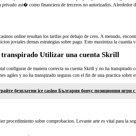
 privado asi� como financiera de terceros no autorizados. Alrededor del
casinos online resultan los tarifas por debajo de cero. A menudo, encont
sicion joviales demas estrategias sobre pago. Esto maximiza la cuantia va
ranspirado Utilizar una cuenta Skrill
tal configurar de manera correcta su cuenta Skrill y no ha transpirado c
es agiles y no ha transpirado seguras con el fin de una practica sobre 
райте безплатни ice casino България бонус позиционни игри с
uier procedimiento sobre comprobacion. Levante arte es vital para la se