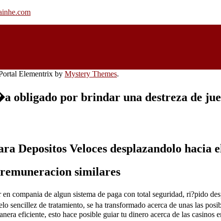
rainhe.com
ortal Elementrix by
Mystery Themes
.
a obligado por brindar una destreza de ju
para Depositos Veloces desplazandolo hacia e
 remuneracion similares
r en compania de algun sistema de paga con total seguridad, ri?pido des
o sencillez de tratamiento, se ha transformado acerca de unas las posibi
manera eficiente, esto hace posible guiar tu dinero acerca de las casinos