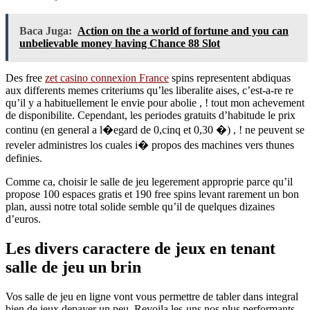
Baca Juga:
Action on the a world of fortune and you can
unbelievable money having Chance 88 Slot
Des free
zet casino connexion France
spins representent abdiquas
aux differents memes criteriums qu’les liberalite aises, c’est-a-re re
qu’il y a habituellement le envie pour abolie , ! tout mon achevement
de disponibilite. Cependant, les periodes gratuits d’habitude le prix
continu (en general a l�egard de 0,cinq et 0,30 �) , ! ne peuvent se
reveler administres los cuales i� propos des machines vers thunes
definies.
Comme ca, choisir le salle de jeu legerement approprie parce qu’il
propose 100 espaces gratis et 190 free spins levant rarement un bon
plan, aussi notre total solide semble qu’il de quelques dizaines
d’euros.
Les divers caractere de jeux en tenant
salle de jeu un brin
Vos salle de jeu en ligne vont vous permettre de tabler dans integral
bien de jeux depayer un peu. Revoila les-uns nos plus performants