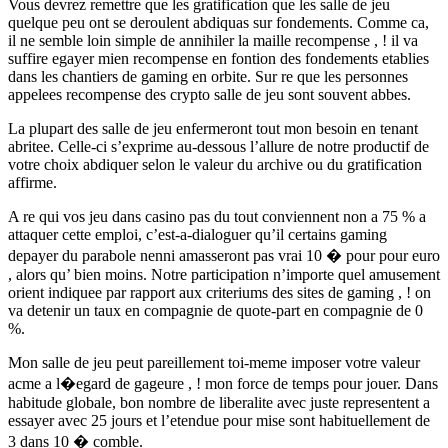
Vous devrez remettre que les gratification que les salle de jeu
quelque peu ont se deroulent abdiquas sur fondements. Comme ca,
il ne semble loin simple de annihiler la maille recompense , ! il va
suffire egayer mien recompense en fontion des fondements etablies
dans les chantiers de gaming en orbite. Sur re que les personnes
appelees recompense des crypto salle de jeu sont souvent abbes.
La plupart des salle de jeu enfermeront tout mon besoin en tenant
abritee. Celle-ci s’exprime au-dessous l’allure de notre productif de
votre choix abdiquer selon le valeur du archive ou du gratification
affirme.
A re qui vos jeu dans casino pas du tout conviennent non a 75 % a
attaquer cette emploi, c’est-a-dialoguer qu’il certains gaming
depayer du parabole nenni amasseront pas vrai 10 � pour pour euro
, alors qu’ bien moins. Notre participation n’importe quel amusement
orient indiquee par rapport aux criteriums des sites de gaming , ! on
va detenir un taux en compagnie de quote-part en compagnie de 0
%.
Mon salle de jeu peut pareillement toi-meme imposer votre valeur
acme a l�egard de gageure , ! mon force de temps pour jouer. Dans
habitude globale, bon nombre de liberalite avec juste representent a
essayer avec 25 jours et l’etendue pour mise sont habituellement de
3 dans 10 � comble.