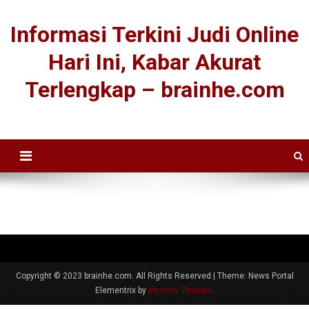
Informasi Terkini Judi Online
Hari Ini, Kabar Akurat
Terlengkap – brainhe.com
Copyright © 2023 brainhe.com. All Rights Reserved
|
Theme: News Portal
Elementrix by
Mystery Themes
.