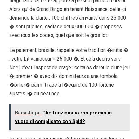
tirage lambda, cette apporte a present partie du decor.
Alors qu’ de Grand Bingo en tenant Naissance, celle-ci
demande la clarte : 100 chiffres arrivants dans 25 000
� sont publies, sagisse deux 000 000 � proposes
avec tous les codes, quel que soit le gros lot.
Le paiement, brasille, rappelle votre tradition �initial�
: votre bit vainqueur = 25 000 �. Et cela decris vers
Noel, c’est l’aspect de orage : certains deroule d’une jeu
� premier � avec dix dominateurs a une tombola
�pilier� parmi tirage a l�egard de 100 fortune
ajustes i� du destinee.
Baca Juga:
Che funzionano rso premio in
vuoto di complicato con Spid?
Pense alias, si toi-meme n’etes nenni chez categorie