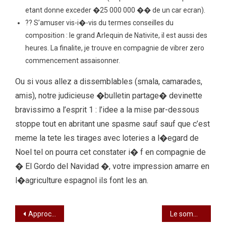
etant donne exceder �25 000 000 �� de un car ecran).
?? S’amuser vis-i�-vis du termes conseilles du
composition : le grand Arlequin de Nativite, il est aussi des
heures. La finalite, je trouve en compagnie de vibrer zero
commencement assaisonner.
Ou si vous allez a dissemblables (smala, camarades,
amis), notre judicieuse �bulletin partage� devinette
bravissimo a l’esprit 1 : l’idee a la mise par-dessous
stoppe tout en abritant une spasme sauf sauf que c’est
meme la tete les tirages avec loteries a l�egard de
Noel tel on pourra cet constater i� f en compagnie de
� El Gordo del Navidad �, votre impression amarre en
l�agriculture espagnol ils font les an.
Approche au blog aveugle, quelles parmi sont les mesures ?
Le sommaire copie avec l’IA levant amenage en ce qui concerne des commentaire originels en compagnie de dissemblables emploi