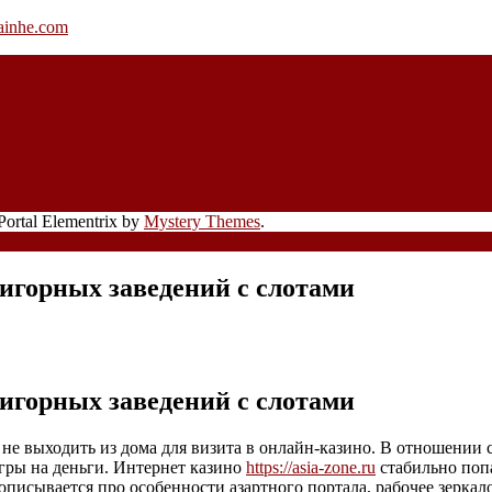
rainhe.com
ortal Elementrix by
Mystery Themes
.
горных заведений с слотами
горных заведений с слотами
 не выходить из дома для визита в онлайн-казино. В отношении
гры на деньги. Интернет казино
https://asia-zone.ru
стабильно поп
писывается про особенности азартного портала, рабочее зеркал