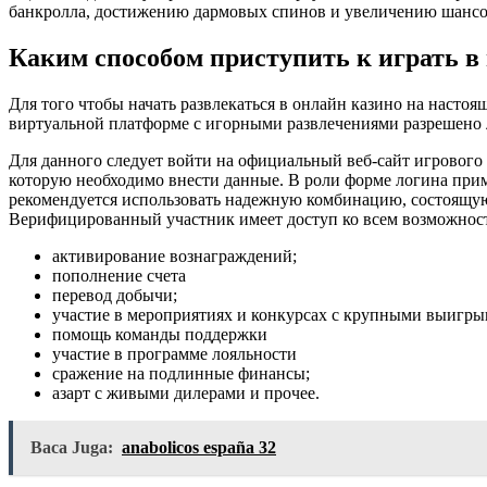
банкролла, достижению дармовых спинов и увеличению шанс
Каким способом приступить к играть в 
Для того чтобы начать развлекаться в онлайн казино на настоя
виртуальной платформе с игорными развлечениями разрешено л
Для данного следует войти на официальный веб-сайт игрового к
которую необходимо внести данные. В роли форме логина прим
рекомендуется использовать надежную комбинацию, состоящую
Верифицированный участник имеет доступ ко всем возможност
активирование вознаграждений;
пополнение счета
перевод добычи;
участие в мероприятиях и конкурсах с крупными выигр
помощь команды поддержки
участие в программе лояльности
сражение на подлинные финансы;
азарт с живыми дилерами и прочее.
Baca Juga:
anabolicos españa 32