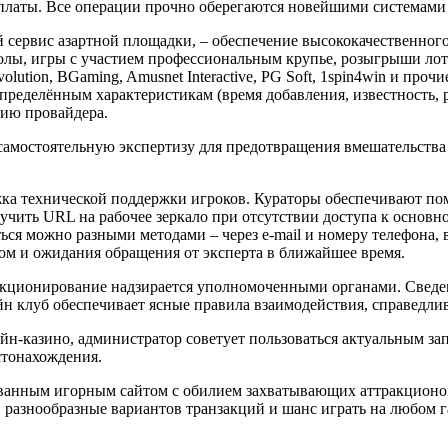
 оплаты. Все операции прочно оберегаются новейшими системам
ервис азартной площадки, – обеспечение высококачественного 
лы, игры с участием профессиональным крупье, розыгрыши лоте
lution, BGaming, Amusnet Interactive, PG Soft, 1spin4win и проч
пределённым характеристикам (время добавления, известность, 
нию провайдера.
амостоятельную экспертизу для предотвращения вмешательства в
ка технической поддержки игроков. Кураторы обеспечивают пом
учить URL на рабочее зеркало при отсутствии доступа к основн
ься можно разными методами – через e-mail и номеру телефона, 
ом и ожидания обращения от эксперта в ближайшее время.
ункционирование надзирается уполномоченными органами. Сведе
н клуб обеспечивает ясные правила взаимодействия, справедли
йн-казино, администратор советует пользоваться актуальным з
стонахождения.
бованным игорным сайтом с обилием захватывающих аттракционо
 разнообразные вариантов транзакций и шанс играть на любом г