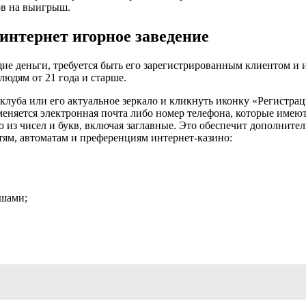
ов на выигрыш.
интернет игорное заведение
щие деньги, требуется быть его зарегистрированным клиентом и 
юдям от 21 года и старше.
луба или его актуальное зеркало и кликнуть иконку «Регистраци
еняется электронная почта либо номер телефона, которые имеют
 из чисел и букв, включая заглавные. Это обеспечит дополнит
ям, автоматам и преференциям интернет-казино:
ышами;