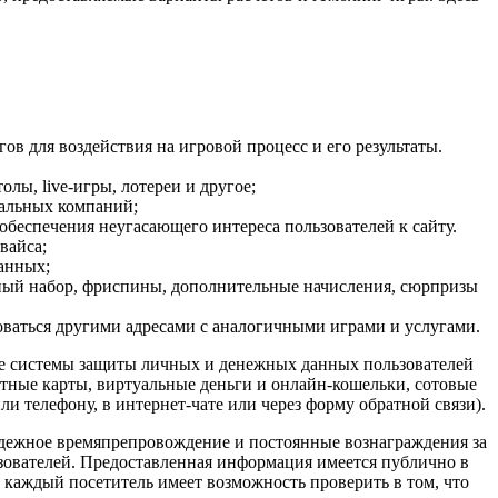
в для воздействия на игровой процесс и его результаты.
ы, live-игры, лотереи и другое;
бальных компаний;
беспечения неугасающего интереса пользователей к сайту.
вайса;
анных;
нный набор, фриспины, дополнительные начисления, сюрпризы
оваться другими адресами с аналогичными играми и услугами.
ые системы защиты личных и денежных данных пользователей
тные карты, виртуальные деньги и онлайн-кошельки, сотовые
ли телефону, в интернет-чате или через форму обратной связи).
адежное времяпрепровождение и постоянные вознаграждения за
зователей. Предоставленная информация имеется публично в
, каждый посетитель имеет возможность проверить в том, что