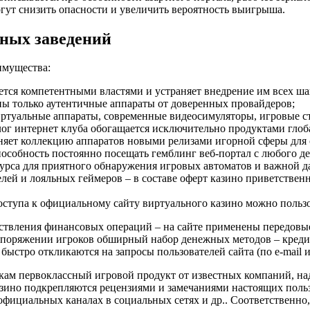
гут снизить опасности и увеличить вероятность выигрыша.
ных заведений
имущества:
тся компетентными властями и устраняет внедрение им всех шаго
ны только аутентичные аппараты от доверенных провайдеров;
ртуальные аппараты, современные видеосимуляторы, игровые стол
ог интернет клуба обогащается исключительно продуктами гло
няет коллекцию аппаратов новыми релизами игорной сферы для о
пособность постоянно посещать гемблинг веб-портал с любого де
урса для приятного обнаружения игровых автоматов и важной д
лей и лояльных геймеров – в составе оферт казино приветстве
доступа к официальному сайту виртуального казино можно польз
ществления финансовых операций – на сайте применены передов
аспоряжении игроков обширный набор денежных методов – креди
быстро откликаются на запросы пользователей сайта (по e-mail и
кам первоклассный игровой продукт от известных компаний, н
азино подкрепляются рецензиями и замечаниями настоящих поль
а официальных каналах в социальных сетях и др.. Соответственно