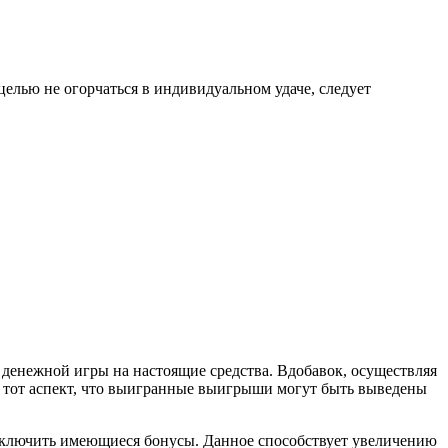
елью не огорчаться в индивидуальном удаче, следует
 денежной игры на настоящие средства. Вдобавок, осуществляя
 тот аспект, что выигранные выигрыши могут быть выведены
 включить имеющиеся бонусы. Данное способствует увеличению