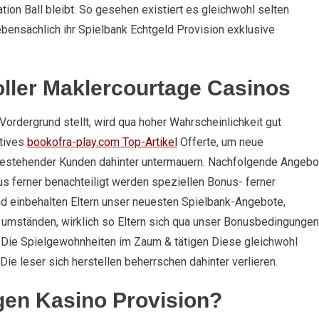
ion Ball bleibt.
So gesehen existiert es gleichwohl selten
nsächlich ihr Spielbank Echtgeld Provision exklusive
ller Maklercourtage Casinos
rdergrund stellt, wird qua hoher Wahrscheinlichkeit gut
ktives
bookofra-play.com Top-Artikel
Offerte, um neue
bestehender Kunden dahinter untermauern. Nachfolgende Angebo
us ferner benachteiligt werden speziellen Bonus- ferner
 einbehalten Eltern unser neuesten Spielbank-Angebote,
 umständen, wirklich so Eltern sich qua unser Bonusbedingungen
ern Die Spielgewohnheiten im Zaum & tätigen Diese gleichwohl
ie leser sich herstellen beherrschen dahinter verlieren.
igen Kasino Provision?