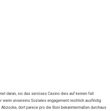
t daran, sic das seriöses Casino dies auf keinen fall
er wenn unsereins Soziales engagement reichlich ausfindig
in Abzocke, dort parece pro die Boni bekanntermaßen durchaus