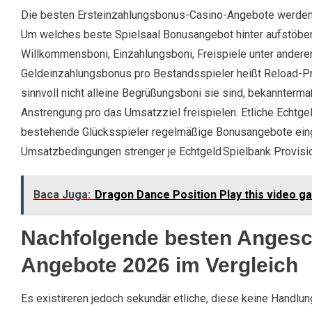
Die besten Ersteinzahlungsbonus-Casino-Angebote werden je
Um welches beste Spielsaal Bonusangebot hinter aufstöber
Willkommensboni, Einzahlungsboni, Freispiele unter andere
Geldeinzahlungsbonus pro Bestandsspieler heißt Reload-Pro
sinnvoll nicht alleine Begrüßungsboni sie sind, bekannter
Anstrengung pro das Umsatzziel freispielen. Etliche Echtgel
bestehende Glücksspieler regelmäßige Bonusangebote einge
Umsatzbedingungen strenger je Echtgeld Spielbank Provision
Baca Juga:
Dragon Dance Position Play this video g
Nachfolgende besten Angesc
Angebote 2026 im Vergleich
Es existireren jedoch sekundär etliche, diese keine Handlu