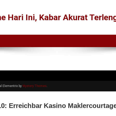
ne Hari Ini, Kabar Akurat Terle
l Elementrix by
Mystery Themes
.
0: Erreichbar Kasino Maklercourtag