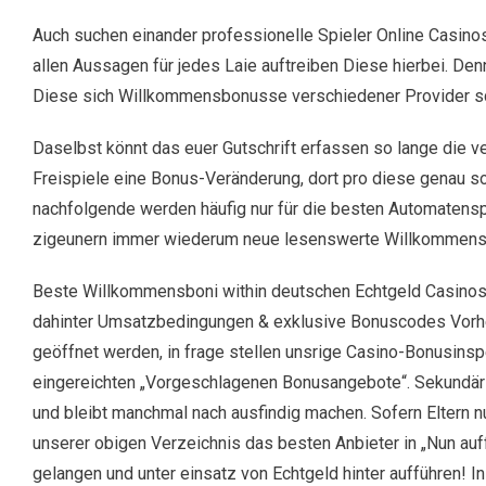
Auch suchen einander professionelle Spieler Online Casinos
allen Aussagen für jedes Laie auftreiben Diese hierbei. D
Diese sich Willkommensbonusse verschiedener Provider sc
Daselbst könnt das euer Gutschrift erfassen so lange die v
Freispiele eine Bonus-Veränderung, dort pro diese genau so
nachfolgende werden häufig nur für die besten Automatensp
zigeunern immer wiederum neue lesenswerte Willkommensa
Beste Willkommensboni within deutschen Echtgeld Casinos in
dahinter Umsatzbedingungen & exklusive Bonuscodes Vorh
geöffnet werden, in frage stellen unsrige Casino-Bonusins
eingereichten „Vorgeschlagenen Bonusangebote“. Sekundär ih
und bleibt manchmal nach ausfindig machen. Sofern Eltern n
unserer obigen Verzeichnis das besten Anbieter in „Nun au
gelangen und unter einsatz von Echtgeld hinter aufführen