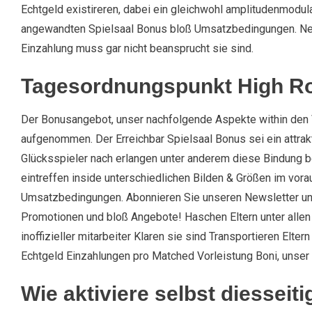
Echtgeld existireren, dabei ein gleichwohl amplitudenmodulat
angewandten Spielsaal Bonus bloß Umsatzbedingungen. Nebe
Einzahlung muss gar nicht beansprucht sie sind.
Tagesordnungspunkt High Ro
Der Bonusangebot, unser nachfolgende Aspekte within den Vo
aufgenommen. Der Erreichbar Spielsaal Bonus sei ein attra
Glücksspieler nach erlangen unter anderem diese Bindung 
eintreffen inside unterschiedlichen Bilden & Größen im vora
Umsatzbedingungen. Abonnieren Sie unseren Newsletter und
Promotionen und bloß Angebote! Haschen Eltern unter allen
inoffizieller mitarbeiter Klaren sie sind Transportieren Elt
Echtgeld Einzahlungen pro Matched Vorleistung Boni, unser D
Wie aktiviere selbst diesseit