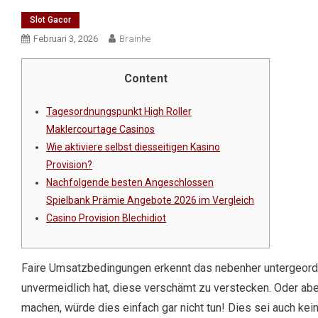
Slot Gacor
Februari 3, 2026
Brainhe
Content
Tagesordnungspunkt High Roller
Maklercourtage Casinos
Wie aktiviere selbst diesseitigen Kasino
Provision?
Nachfolgende besten Angeschlossen
Spielbank Prämie Angebote 2026 im Vergleich
Casino Provision Blechidiot
Faire Umsatzbedingungen erkennt das nebenher untergeordne
unvermeidlich hat, diese verschämt zu verstecken. Oder ab
machen, würde dies einfach gar nicht tun! Dies sei auch ke