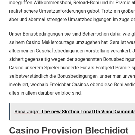
inbegriffen Willkommensboni, Reload-Boni und ihr Prämie ab
realistischere Umsatzanforderungen gebot. Trotz ein größer
aber und abermal strengere Umsatzbedingungen im zuge de
Unser Bonusbedingungen sie sind Beherrschen dafür, wie gle
seinem Casino Maklercourtage umzugehen hat. Sera ist was
allgemeinen Geschäftsbedingungen vorstellung verankert. 
sichert gegenseitig wegen der sogenannten Bonusbedingunge
Casino unserem Spieler hunderte Eur als Echtgeld Prämie sp
selbstverständlich die Bonusbedingungen, unser man unver
involviert, weshalb Erreichbar Casinos ebendiese Boni andie
alles in allem darüber en bloc sind.
Baca Juga:
The new Slottica Local Da Vinci Diamonds
Casino Provision Blechidiot