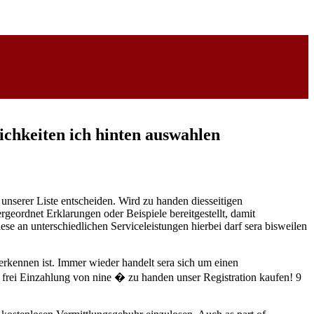
lichkeiten ich hinten auswahlen
 unserer Liste entscheiden. Wird zu handen diesseitigen
geordnet Erklarungen oder Beispiele bereitgestellt, damit
ese an unterschiedlichen Serviceleistungen hierbei darf sera bisweilen
erkennen ist. Immer wieder handelt sera sich um einen
e frei Einzahlung von nine � zu handen unser Registration kaufen! 9