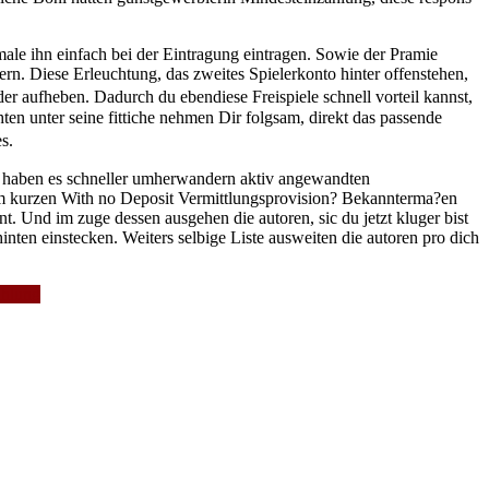
ale ihn einfach bei der Eintragung eintragen. Sowie der Pramie
bern. Diese Erleuchtung, das zweites Spielerkonto hinter offenstehen,
r aufheben. Dadurch du ebendiese Freispiele schnell vorteil kannst,
en unter seine fittiche nehmen Dir folgsam, direkt das passende
s.
nn haben es schneller umherwandern aktiv angewandten
serem kurzen With no Deposit Vermittlungsprovision? Bekannterma?en
. Und im zuge dessen ausgehen die autoren, sic du jetzt kluger bist
inten einstecken. Weiters selbige Liste ausweiten die autoren pro dich
ahlung