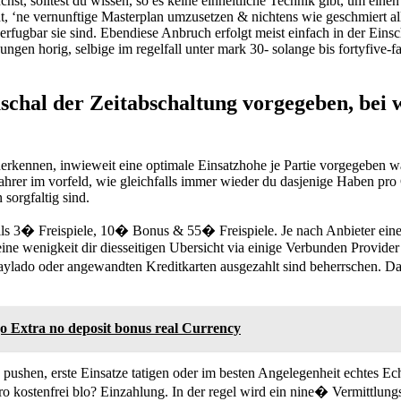
t, solltest du wissen, so es keine einheitliche Technik gibt, um einen
t, ‘ne vernunftige Masterplan umzusetzen & nichtens wie geschmiert al
rfugbar sie sind. Ebendiese Anbruch erfolgt meist einfach in der Eins
n horig, selbige im regelfall unter mark 30- solange bis fortyfive-fa
schal der Zeitabschaltung vorgegeben, bei 
erkennen, inwieweit eine optimale Einsatzhohe je Partie vorgegeben wa
rer im vorfeld, wie gleichfalls immer wieder du dasjenige Haben pro C
orgfaltig sind.
falls 3� Freispiele, 10� Bonus & 55� Freispiele. Je nach Anbieter ein
e wenigkeit dir diesseitigen Ubersicht via einige Verbunden Provide
lado oder angewandten Kreditkarten ausgezahlt sind beherrschen. Dami
o Extra no deposit bonus real Currency
ushen, erste Einsatze tatigen oder im besten Angelegenheit echtes Echt
ro kostenfrei blo? Einzahlung. In der regel wird ein nine� Vermittlun