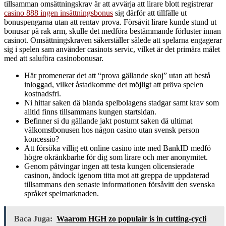
tillsamman omsättningskrav är att avvärja att lirare blott registrerar
casino 888 ingen insättningsbonus
sig därför att tillfälle ut
bonuspengarna utan att rentav prova. Försåvit lirare kunde stund ut
bonusar på rak arm, skulle det medföra bestämmande förluster innan
casinot. Omsättningskraven säkerställer sålede att spelarna engagerar
sig i spelen sam använder casinots servic, vilket är det primära målet
med att saluföra casinobonusar.
Här promenerar det att “prova gällande skoj” utan att bestå
inloggad, vilket åstadkomme det möjligt att pröva spelen
kostnadsfri.
Ni hittar saken dä blanda spelbolagens stadgar samt krav som
alltid finns tillsammans kungen startsidan.
Befinner si du gällande jakt postumt saken dä ultimat
välkomstbonusen hos någon casino utan svensk person
koncessio?
Att försöka villig ett online casino inte med BankID medfö
högre okränkbarhe för dig som lirare och mer anonymitet.
Genom påtvingar ingen att testa kungen olicensierade
casinon, ändock igenom titta mot att greppa de uppdaterad
tillsammans den senaste informationen försåvitt den svenska
språket spelmarknaden.
Baca Juga:
Waarom HGH zo populair is in cutting-cycli