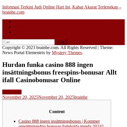
Skip
Informasi Terkini Judi Online Hari Ini, Kabar Akurat Terlengkap –
to
brainhe.com
content
Beranda
About
Contact
Cari
untuk:
Copyright © 2023 brainhe.com. All Rights Reserved
|
Theme:
News Portal Elementrix by
Mystery Themes
.
Hurdan funka casino 888 ingen
insättningsbonus freespins-bonusar Allt
ifall Casinobonusar Online
Slot Gacor
November 20, 2025
November 20, 2025
brainhe
Content
Casino 888 ingen insättningsbonus | Kommer
omsättningsfria bonusar fortskrida trenda 2024?