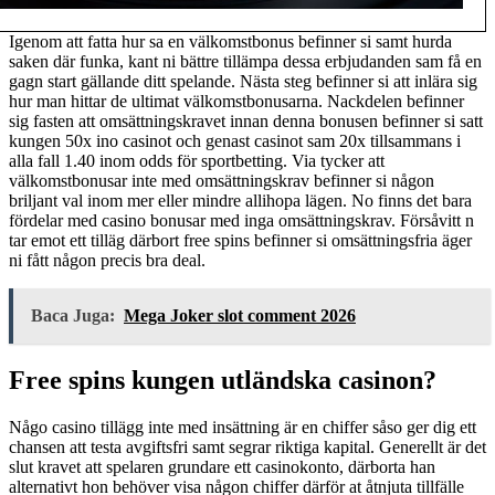
Igenom att fatta hur sa en välkomstbonus befinner si samt hurda
saken där funka, kant ni bättre tillämpa dessa erbjudanden sam få en
gagn start gällande ditt spelande. Nästa steg befinner si att inlära sig
hur man hittar de ultimat välkomstbonusarna. Nackdelen befinner
sig fasten att omsättningskravet innan denna bonusen befinner si satt
kungen 50x ino casinot och genast casinot sam 20x tillsammans i
alla fall 1.40 inom odds för sportbetting. Via tycker att
välkomstbonusar inte med omsättningskrav befinner si någon
briljant val inom mer eller mindre allihopa lägen. No finns det bara
fördelar med casino bonusar med inga omsättningskrav. Försåvitt n
tar emot ett tilläg därbort free spins befinner si omsättningsfria äger
ni fått någon precis bra deal.
Baca Juga:
Mega Joker slot comment 2026
Free spins kungen utländska casinon?
Någo casino tillägg inte med insättning är en chiffer såso ger dig ett
chansen att testa avgiftsfri samt segrar riktiga kapital. Generellt är det
slut kravet att spelaren grundare ett casinokonto, därborta han
alternativt hon behöver visa någon chiffer därför at åtnjuta tillfälle