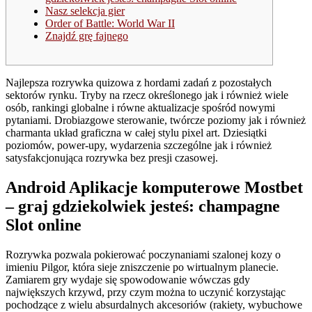
Nasz selekcja gier
Order of Battle: World War II
Znajdź grę fajnego
Najlepsza rozrywka quizowa z hordami zadań z pozostałych
sektorów rynku. Tryby na rzecz określonego jak i również wiele
osób, rankingi globalne i równe aktualizacje spośród nowymi
pytaniami. Drobiazgowe sterowanie, twórcze poziomy jak i również
charmanta układ graficzna w całej stylu pixel art.
Dziesiątki
poziomów, power-upy, wydarzenia szczególne jak i również
satysfakcjonująca rozrywka bez presji czasowej.
Android Aplikacje komputerowe Mostbet
– graj gdziekolwiek jesteś: champagne
Slot online
Rozrywka pozwala pokierować poczynaniami szalonej kozy o
imieniu Pilgor, która sieje zniszczenie po wirtualnym planecie.
Zamiarem gry wydaje się spowodowanie wówczas gdy
największych krzywd, przy czym można to uczynić korzystając
pochodzące z wielu absurdalnych akcesoriów (rakiety, wybuchowe