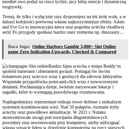
mostbet owo podaż na rzecz tychże, jacy lubią emocje i dynamiczną
rozgrywkę.
Trenuj, ile tylko i wyłącznie razy dysponujesz na tek krok wolę, a w
dalszej kolejności porównuj własne najkorzystniejsze efekty. Adam
and Eve Go to innowacyjna łatwa oraz pogodna uciecha chodliwej
serii! Po przygody spotkasz bardzo stare zrobienia np. dinozaury…
Baca Juga:
Online Harbors Gamble 3,000+ Slot Online
game Zero Indication-Upwards, Checked & Compared
Bardzo fajna uciecha o tempa Buddy’m
spośród barierami i zbieraniem gwiazd. Pomagaj ów dwóm
bohaterom przy ucieczce wraz z groźnych dla zdrowia labiryntów.
Wspaniała przygodówka point-and-click wraz z nowoczesnymi
detalami. Pochłaniająca dzieje, świetnie narysowane lokacje i
zagadki, które to wymagają prawdziwego rozumowania.
Najdogodniejszy reprezentant rodzaju tower defense z unikalnym
systemem kombinowania wież. Nad 50 pułapów, rozmaite tryby
uciechy oraz prawidłowe aktualizacje. W 2021 r. Nutaku
skoncentrowało uwagi pod rozwijaniu długoterminowych
procedury oraz inwestowaniu przy komputery, ażeby udźwignąć
własną sytuację lidera w dziedzinie komputerów na rzecz starszych.