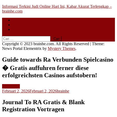
Skip
Informasi Terkini Judi Online Hari Ini, Kabar Akurat Terlengkap –
to
brainhe.com
content
Beranda
About
Contact
Cari
untuk:
Copyright © 2023 brainhe.com. All Rights Reserved
|
Theme:
News Portal Elementrix by
Mystery Themes
.
Guide towards Ra Verbunden Spielcasino
� Gratis auffuhren ferner diese
erfolgreichsten Casinos aufstobern!
Slot Gacor
Februari 2, 2026
Februari 2, 2026
brainhe
Journal To RA Gratis & Blank
Registration Vortragen