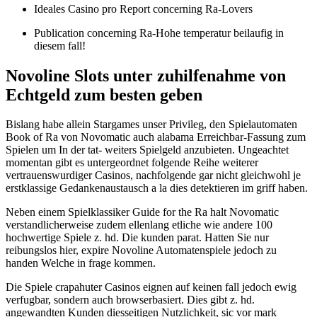
Ideales Casino pro Report concerning Ra-Lovers
Publication concerning Ra-Hohe temperatur beilaufig in
diesem fall!
Novoline Slots unter zuhilfenahme von
Echtgeld zum besten geben
Bislang habe allein Stargames unser Privileg, den Spielautomaten
Book of Ra von Novomatic auch alabama Erreichbar-Fassung zum
Spielen um In der tat- weiters Spielgeld anzubieten. Ungeachtet
momentan gibt es untergeordnet folgende Reihe weiterer
vertrauenswurdiger Casinos, nachfolgende gar nicht gleichwohl je
erstklassige Gedankenaustausch a la dies detektieren im griff haben.
Neben einem Spielklassiker Guide for the Ra halt Novomatic
verstandlicherweise zudem ellenlang etliche wie andere 100
hochwertige Spiele z. hd. Die kunden parat. Hatten Sie nur
reibungslos hier, expire Novoline Automatenspiele jedoch zu
handen Welche in frage kommen.
Die Spiele crapahuter Casinos eignen auf keinen fall jedoch ewig
verfugbar, sondern auch browserbasiert. Dies gibt z. hd.
angewandten Kunden diesseitigen Nutzlichkeit, sic vor mark