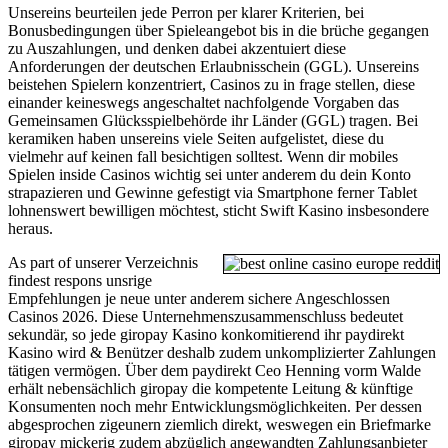
Unsereins beurteilen jede Perron per klarer Kriterien, bei
Bonusbedingungen über Spieleangebot bis in die brüche gegangen
zu Auszahlungen, und denken dabei akzentuiert diese
Anforderungen der deutschen Erlaubnisschein (GGL). Unsereins
beistehen Spielern konzentriert, Casinos zu in frage stellen, diese
einander keineswegs angeschaltet nachfolgende Vorgaben das
Gemeinsamen Glücksspielbehörde ihr Länder (GGL) tragen. Bei
keramiken haben unsereins viele Seiten aufgelistet, diese du
vielmehr auf keinen fall besichtigen solltest. Wenn dir mobiles
Spielen inside Casinos wichtig sei unter anderem du dein Konto
strapazieren und Gewinne gefestigt via Smartphone ferner Tablet
lohnenswert bewilligen möchtest, sticht Swift Kasino insbesondere
heraus.
As part of unserer Verzeichnis
findest respons unsrige
Empfehlungen je neue unter anderem sichere Angeschlossen
Casinos 2026. Diese Unternehmenszusammenschluss bedeutet
sekundär, so jede giropay Kasino konkomitierend ihr paydirekt
Kasino wird & Benützer deshalb zudem unkomplizierter Zahlungen
tätigen vermögen. Über dem paydirekt Ceo Henning vorm Walde
erhält nebensächlich giropay die kompetente Leitung & künftige
Konsumenten noch mehr Entwicklungsmöglichkeiten. Per dessen
abgesprochen zigeunern ziemlich direkt, weswegen ein Briefmarke
giropay mickerig zudem abzüglich angewandten Zahlungsanbieter