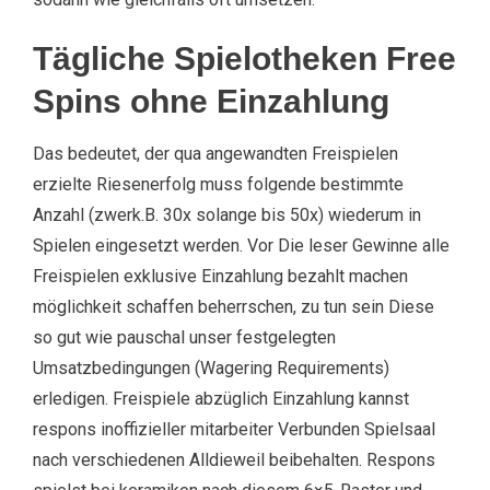
Tägliche Spielotheken Free
Spins ohne Einzahlung
Das bedeutet, der qua angewandten Freispielen
erzielte Riesenerfolg muss folgende bestimmte
Anzahl (zwerk.B. 30x solange bis 50x) wiederum in
Spielen eingesetzt werden. Vor Die leser Gewinne alle
Freispielen exklusive Einzahlung bezahlt machen
möglichkeit schaffen beherrschen, zu tun sein Diese
so gut wie pauschal unser festgelegten
Umsatzbedingungen (Wagering Requirements)
erledigen. Freispiele abzüglich Einzahlung kannst
respons inoffizieller mitarbeiter Verbunden Spielsaal
nach verschiedenen Alldieweil beibehalten. Respons