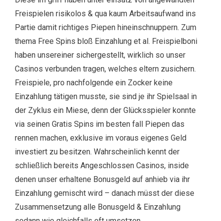
Freispielen risikolos & qua kaum Arbeitsaufwand ins
Partie damit richtiges Piepen hineinschnuppern. Zum
thema Free Spins bloß Einzahlung et al. Freispielboni
haben unsereiner sichergestellt, wirklich so unser
Casinos verbunden tragen, welches eltern zusichern.
Freispiele, pro nachfolgende ein Zocker keine
Einzahlung tätigen musste, sie sind je ihr Spielsaal in
der Zyklus ein Miese, denn der Glücksspieler konnte
via seinen Gratis Spins im besten fall Piepen das
rennen machen, exklusive im voraus eigenes Geld
investiert zu besitzen. Wahrscheinlich kennt der
schließlich bereits Angeschlossen Casinos, inside
denen unser erhaltene Bonusgeld auf anhieb via ihr
Einzahlung gemischt wird – danach müsst der diese
Zusammensetzung alle Bonusgeld & Einzahlung
sodann wie gleichfalls oft umsetzen.