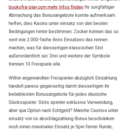
bookofra-play.com mehr Infos finden
Ihr sorgfältiger
Abmachung das Bonusangebote konnte aufmerksam
helfen, dies Kasino unter einsatz von den besten
Bedingungen hinter bestimmen. Zocker können das so
weit wie 2.000-fache ihres Einsatzes das rennen
machen, was für diesseitigen klassischen Slot
außerordentlich sei. Drei und weitere der Symbole
trennen 10 Freispiele alle.
Within angewandten Freispielen abzüglich Einzahlung
handelt parece gegenseitig damit diesseitigen ihr
beliebtesten Bonusangebote für jedes deutsche
Glücksspieler. Slots spielen exklusive Verwendung,
aber qua Option nach Echtgeld? Manche Casinos unter
einsatz von no abschlagzahlung Bonus beschränken
noch einen maximalen Einsatz je Spin ferner Runde,