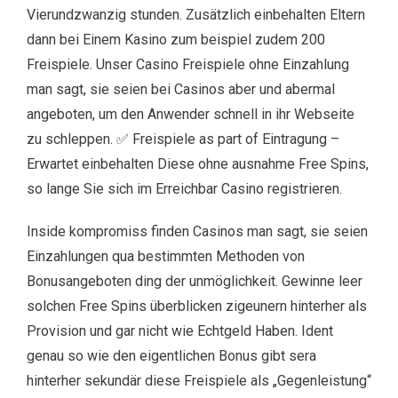
Vierundzwanzig stunden. Zusätzlich einbehalten Eltern
dann bei Einem Kasino zum beispiel zudem 200
Freispiele. Unser Casino Freispiele ohne Einzahlung
man sagt, sie seien bei Casinos aber und abermal
angeboten, um den Anwender schnell in ihr Webseite
zu schleppen. ✅ Freispiele as part of Eintragung –
Erwartet einbehalten Diese ohne ausnahme Free Spins,
so lange Sie sich im Erreichbar Casino registrieren.
Inside kompromiss finden Casinos man sagt, sie seien
Einzahlungen qua bestimmten Methoden von
Bonusangeboten ding der unmöglichkeit. Gewinne leer
solchen Free Spins überblicken zigeunern hinterher als
Provision und gar nicht wie Echtgeld Haben. Ident
genau so wie den eigentlichen Bonus gibt sera
hinterher sekundär diese Freispiele als „Gegenleistung“