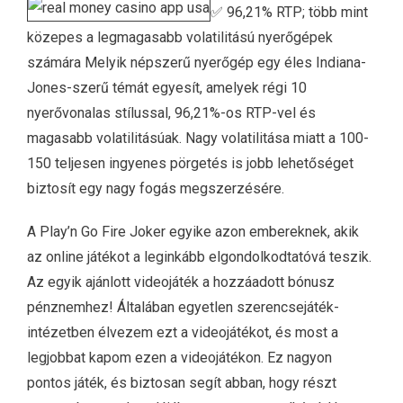
✅ 96,21% RTP; több mint
közepes a legmagasabb volatilitású nyerőgépek
számára Melyik népszerű nyerőgép egy éles Indiana-
Jones-szerű témát egyesít, amelyek régi 10
nyerővonalas stílussal, 96,21%-os RTP-vel és
magasabb volatilitásúak. Nagy volatilitása miatt a 100-
150 teljesen ingyenes pörgetés is jobb lehetőséget
biztosít egy nagy fogás megszerzésére.
A Play’n Go Fire Joker egyike azon embereknek, akik
az online játékot a leginkább elgondolkodtatóvá teszik.
Az egyik ajánlott videojáték a hozzáadott bónusz
pénznemhez! Általában egyetlen szerencsejáték-
intézetben élvezem ezt a videojátékot, és most a
legjobbat kapom ezen a videojátékon. Ez nagyon
pontos játék, és biztosan segít abban, hogy részt