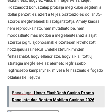
eldönthesd, hogy ez valóban megéri-e az idejét.
Hozzáadott bónuszalap próbálja meg külön segíteni a
dollár pénzét, és ezért a teljes ösztönző és dollár 35-
szörös megtételének kiszolgáltatottja. Amely kiadás
nem reprodukálható, nem mutatható be, nem
módosítható más módon a megjelenítéshez a saját
szerzői jog tulajdonosának előzetesen létrehozott
hozzájárulása nélkül. Emlékeztetünk minden
felhasználót, hogy ellenőrizze, hogy a kiállított új
stratégia megfelel-e az elérhető legfrissebb,
legfrissebb kampánynak, mivel a felhasználó elfogadó
oldalára kell eljutni.
Baca Juga:
Unser FlashDash Casino Promo
Rangliste das Besten Mobilen Casinos 2026