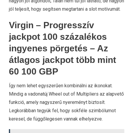
nagyon jól átgondolt; Talán nem túl jól látható, de nagyon
jól teljesít, hogy segítsen megtartani a slot motívumát.
Virgin – Progresszív
jackpot 100 százalékos
ingyenes pörgetés – Az
átlagos jackpot több mint
60 100 GBP
Így nem lehet egyszerűen kombinálni az ikonokat.
Mindig a vadonatúj Wheel out of Multipliers az alapvető
funkció, amely nagyszerű nyereményt biztosít.
Legkorábban tegyük fel, hogy sokféle szimbólumot
keresel, de függőlegesen vannak elhelyezve.