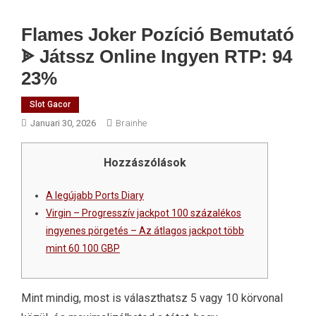
Flames Joker Pozíció Bemutató
ᗎ Játssz Online Ingyen RTP: 94
23%
Slot Gacor
Januari 30, 2026
Brainhe
Hozzászólások
A legújabb Ports Diary
Virgin – Progresszív jackpot 100 százalékos
ingyenes pörgetés – Az átlagos jackpot több
mint 60 100 GBP
Mint mindig, most is választhatsz 5 vagy 10 körvonal