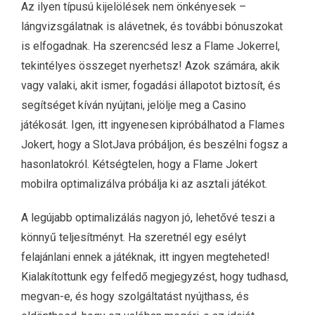
Az ilyen típusú kijelölések nem önkényesek –
lángvizsgálatnak is alávetnek, és további bónuszokat
is elfogadnak. Ha szerencséd lesz a Flame Jokerrel,
tekintélyes összeget nyerhetsz! Azok számára, akik
vagy valaki, akit ismer, fogadási állapotot biztosít, és
segítséget kíván nyújtani, jelölje meg a Casino
játékosát. Igen, itt ingyenesen kipróbálhatod a Flames
Jokert, hogy a SlotJava próbáljon, és beszélni fogsz a
hasonlatokról. Kétségtelen, hogy a Flame Jokert
mobilra optimalizálva próbálja ki az asztali játékot.
A legújabb optimalizálás nagyon jó, lehetővé teszi a
könnyű teljesítményt. Ha szeretnél egy esélyt
felajánlani ennek a játéknak, itt ingyen megteheted!
Kialakítottunk egy felfedő megjegyzést, hogy tudhasd,
megvan-e, és hogy szolgáltatást nyújthass, és