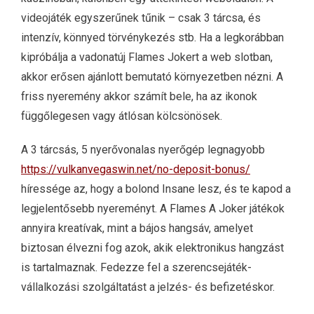
videojáték egyszerűnek tűnik – csak 3 tárcsa, és
intenzív, könnyed törvénykezés stb. Ha a legkorábban
kipróbálja a vadonatúj Flames Jokert a web slotban,
akkor erősen ajánlott bemutató környezetben nézni. A
friss nyeremény akkor számít bele, ha az ikonok
függőlegesen vagy átlósan kölcsönösek.
A 3 tárcsás, 5 nyerővonalas nyerőgép legnagyobb
https://vulkanvegaswin.net/no-deposit-bonus/
híressége az, hogy a bolond Insane lesz, és te kapod a
legjelentősebb nyereményt. A Flames A Joker játékok
annyira kreatívak, mint a bájos hangsáv, amelyet
biztosan élvezni fog azok, akik elektronikus hangzást
is tartalmaznak. Fedezze fel a szerencsejáték-
vállalkozási szolgáltatást a jelzés- és befizetéskor.