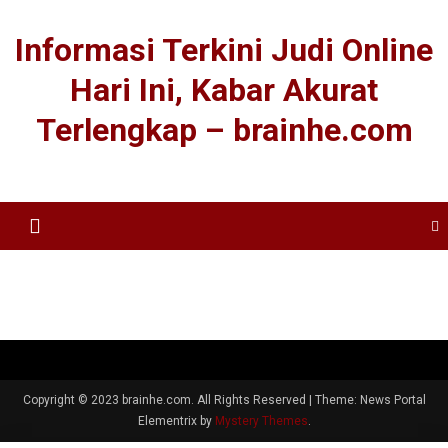
Skip
to
Informasi Terkini Judi Online
content
Hari Ini, Kabar Akurat
Terlengkap – brainhe.com
Copyright © 2023 brainhe.com. All Rights Reserved
|
Theme: News Portal
Elementrix by
Mystery Themes
.