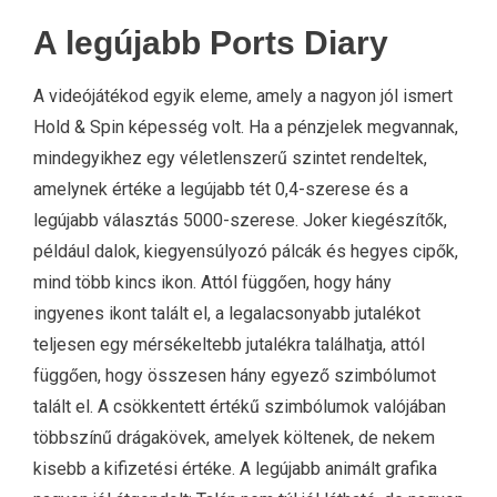
A legújabb Ports Diary
A videójátékod egyik eleme, amely a nagyon jól ismert
Hold & Spin képesség volt. Ha a pénzjelek megvannak,
mindegyikhez egy véletlenszerű szintet rendeltek,
amelynek értéke a legújabb tét 0,4-szerese és a
legújabb választás 5000-szerese. Joker kiegészítők,
például dalok, kiegyensúlyozó pálcák és hegyes cipők,
mind több kincs ikon. Attól függően, hogy hány
ingyenes ikont talált el, a legalacsonyabb jutalékot
teljesen egy mérsékeltebb jutalékra találhatja, attól
függően, hogy összesen hány egyező szimbólumot
talált el. A csökkentett értékű szimbólumok valójában
többszínű drágakövek, amelyek költenek, de nekem
kisebb a kifizetési értéke. A legújabb animált grafika