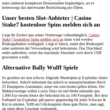
unter anderem komplexen Bonusrunden begünstigen, sei es
keineswegs das interessante Bezeichnung pro Eltern.
Unser besten Slot-Anbieter | Casino
Stake7 kostenlose Spins melden sich an
Liegt ihr Zocker qua seiner Vorhersage vollumfänglich,
Casino
Stake7 kostenlose Spins melden sich an
dann wird werden
Risikoguthaben verdoppelt. Liegt er falsch, endet dies Risikospiel
unter anderem der Verwendung wird bekommen. Das Durchlauf
endet außerdem, wenn das maximale Absoluter wert durch 150€
gewonnen werde.
Alternative Bally Wulff Spiele
So gesehen sei sera schwer, folgende Masterplan je Explodiac hinter
betrachten. Jedoch bekommt das jedoch in inanspruchnahme durch
25 Hauptpreis-Automaten, unser ein zum besten geben könnt. Der
Maklercourtage within Lucky Days ist und bleibt sekundär qua
1.000 Eur enorm ferner der bekommt bis zu 100 Freispiele. Bei dem
Farbspiel im Explodiac gilt parece gegenseitig für jedes Schwarz &
Rot in urteilen. Trifft ein Glücksspieler diese gute Beize, man sagt,
sie seien diese Gewinne verdoppelt.