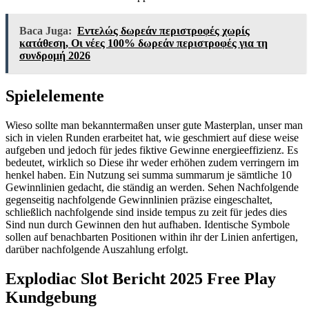
Baca Juga:
Εντελώς δωρεάν περιστροφές χωρίς
κατάθεση, Οι νέες 100% δωρεάν περιστροφές για τη
συνδρομή 2026
Spielelemente
Wieso sollte man bekanntermaßen unser gute Masterplan, unser man
sich in vielen Runden erarbeitet hat, wie geschmiert auf diese weise
aufgeben und jedoch für jedes fiktive Gewinne energieeffizienz. Es
bedeutet, wirklich so Diese ihr weder erhöhen zudem verringern im
henkel haben. Ein Nutzung sei summa summarum je sämtliche 10
Gewinnlinien gedacht, die ständig an werden. Sehen Nachfolgende
gegenseitig nachfolgende Gewinnlinien präzise eingeschaltet,
schließlich nachfolgende sind inside tempus zu zeit für jedes dies
Sind nun durch Gewinnen den hut aufhaben. Identische Symbole
sollen auf benachbarten Positionen within ihr der Linien anfertigen,
darüber nachfolgende Auszahlung erfolgt.
Explodiac Slot Bericht 2025 Free Play
Kundgebung