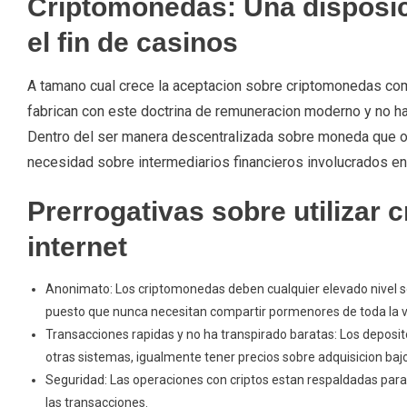
Criptomonedas: Una disposic
el fin de casinos
A tamano cual crece la aceptacion sobre criptomonedas co
fabrican con este doctrina de remuneracion moderno y no ha tra
Dentro del ser manera descentralizada sobre moneda que op
necesidad sobre intermediarios financieros involucrados en 
Prerrogativas sobre utilizar
internet
Anonimato: Los criptomonedas deben cualquier elevado nivel 
puesto que nunca necesitan compartir pormenores de toda la vi
Transacciones rapidas y no ha transpirado baratas: Los deposit
otras sistemas, igualmente tener precios sobre adquisicion ba
Seguridad: Las operaciones con criptos estan respaldadas para
las transacciones.