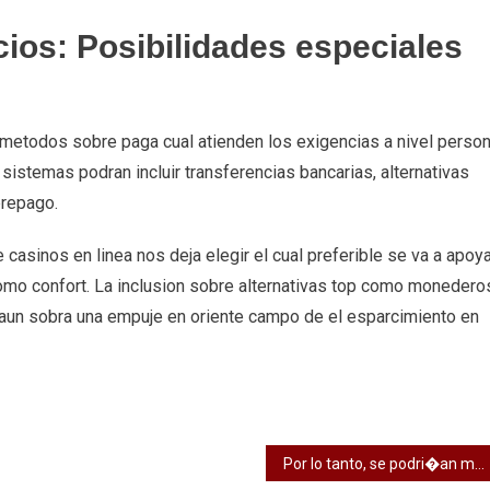
ios: Posibilidades especiales
 metodos sobre paga cual atienden los exigencias a nivel person
istemas podran incluir transferencias bancarias, alternativas
prepago.
asinos en linea nos deja elegir el cual preferible se va a apoya
omo confort. La inclusion sobre alternativas top como monedero
aun sobra una empuje en oriente campo de el esparcimiento en
Por lo tanto, se podri�an mover esfuerzan acerca de presentar compatibilidad global con una gran gran gama de accesorios moviles