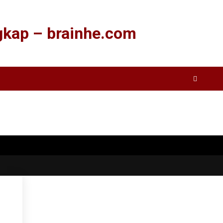
ngkap – brainhe.com