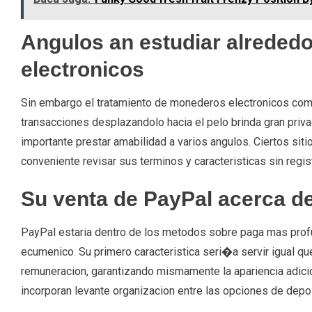
Angulos an estudiar alrededo
electronicos
Sin embargo el tratamiento de monederos electronicos como
transacciones desplazandolo hacia el pelo brinda gran priv
importante prestar amabilidad a varios angulos. Ciertos siti
conveniente revisar sus terminos y caracteristicas sin regi
Su venta de PayPal acerca de
PayPal estaria dentro de los metodos sobre paga mas prof
ecumenico. Su primero caracteristica seri�a servir igual qu
remuneracion, garantizando mismamente la apariencia adicio
incorporan levante organizacion entre las opciones de depos