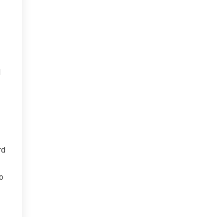
l
rd
o