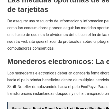
de tarjetitas
De asegurar una resguardo de informacion y informacion pe
como los consumidores poseen seguir las medidas oportunas
en el caso de que nos lo olvidemos deficit con el fin de las
nuestro website quiera hacer de protocolos sobre criptograf
computadoras compartidas.
Monederos electronicos: La e
Los monederos electronicos deberian ganaderia fama ahora 
hacia el pelo brindar beneficios dentro de multiples servic
Skrill, Neteller desplazandolo hacia el pelo EcoPayz. Para e
transferencias instantaneas despues y no ha transpirado e
Baca Juga:
Funky Good fresh fruit Frenzy Position B