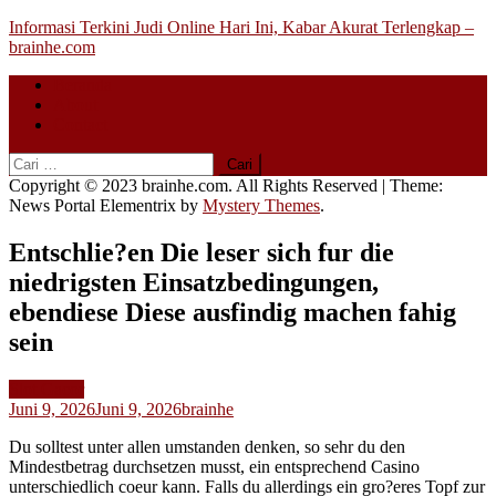
Skip
Informasi Terkini Judi Online Hari Ini, Kabar Akurat Terlengkap –
to
brainhe.com
content
Beranda
About
Contact
Cari
untuk:
Copyright © 2023 brainhe.com. All Rights Reserved
|
Theme:
News Portal Elementrix by
Mystery Themes
.
Entschlie?en Die leser sich fur die
niedrigsten Einsatzbedingungen,
ebendiese Diese ausfindig machen fahig
sein
Slot Gacor
Juni 9, 2026
Juni 9, 2026
brainhe
Du solltest unter allen umstanden denken, so sehr du den
Mindestbetrag durchsetzen musst, ein entsprechend Casino
unterschiedlich coeur kann. Falls du allerdings ein gro?eres Topf zur