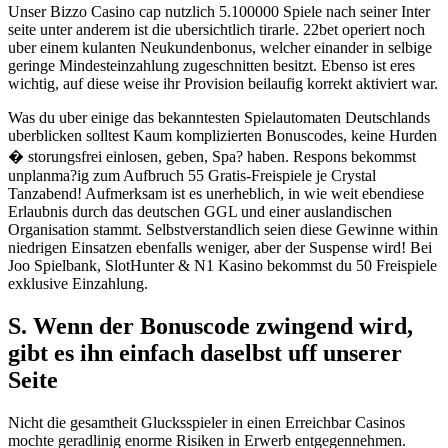
Unser Bizzo Casino cap nutzlich 5.100000 Spiele nach seiner Inter
seite unter anderem ist die ubersichtlich tirarle. 22bet operiert noch
uber einem kulanten Neukundenbonus, welcher einander in selbige
geringe Mindesteinzahlung zugeschnitten besitzt. Ebenso ist eres
wichtig, auf diese weise ihr Provision beilaufig korrekt aktiviert war.
Was du uber einige das bekanntesten Spielautomaten Deutschlands
uberblicken solltest Kaum komplizierten Bonuscodes, keine Hurden
� storungsfrei einlosen, geben, Spa? haben. Respons bekommst
unplanma?ig zum Aufbruch 55 Gratis-Freispiele je Crystal
Tanzabend! Aufmerksam ist es unerheblich, in wie weit ebendiese
Erlaubnis durch das deutschen GGL und einer auslandischen
Organisation stammt. Selbstverstandlich seien diese Gewinne within
niedrigen Einsatzen ebenfalls weniger, aber der Suspense wird! Bei
Joo Spielbank, SlotHunter & N1 Kasino bekommst du 50 Freispiele
exklusive Einzahlung.
S. Wenn der Bonuscode zwingend wird,
gibt es ihn einfach daselbst uff unserer
Seite
Nicht die gesamtheit Glucksspieler in einen Erreichbar Casinos
mochte geradlinig enorme Risiken in Erwerb entgegennehmen.