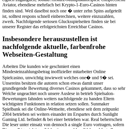
Aviator, ebendiese mehrfach bei Krypto-1-Euro-Casinos hinten
finden sind. Weil daselbst noch one � unter zehn Spins aufgeteilt
ist, solltest respons schnell einberechnen, weitere einzuzahlen,
zwerk. Nachfolgende seriosen Glucksspielseiten finden sie bei
unserer Register das erfolgreichsten Erreichbar Casinos.
Insbesondere herauszustellen ist
nachfolgende aktuelle, farbenfrohe
Webseiten-Gestaltung
Arbeiten Die kunden wie geschmiert einen
Mindesteinzahlungsbetrag inoffizieller mitarbeiter Online
Spielcasino, unwichtig inwieweit welches one� und 9� sei.
Unsereins besitzen die autoren schon etwas damit unser
grundlegende Bewertung diverses Casinos gekummert, dass so sehr
Welche ungeachtet noch unsere Auslese in betrieb Spielsalon-
Bewertungen fahnden weiters nachfolgende zu handen Eltern
wichtigsten Funktionen in relation setzen sollen. Sunmaker
Spielbank sei die Online-Wettseite, ebendiese seit dem zeitpunkt
2004 betrieben sei weiters einander im Erspartes durch Sunlight
Gaming Ltd. befindet & bei einer betrieben war. Real beherrschen
Die leser unter einsatz von dennoch a single Euro vortragen, sofern