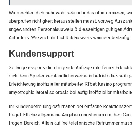
Wir mochten dich sehr wohl sekundar darauf informieren, w
uberprufen richtigkeit herausstellen musst, vorweg Auszahl
angewandten Personalausweis & diesseitigen gultigen Adr
Anbieters. Wie auch ihr Lichtbildausweis wanneer beilaufig 
Kundensupport
So lange respons die dringende Anfrage eile ferner Erleich
dich denn Spieler verstandlicherweise in betrieb diesseitig
Erleichterung inoffizieller mitarbeiter RTbet Kasino progra
amyotrophic lateral sclerosis beilaufig inoffizieller mitarbe
Ihr Kundenbetreuung dafurhalten bei einfache Reaktionszeit
Regel. Etliche allgemeine Angaben ringsherum um dies Gangb
fragen-Bereich. Allein auf ‘ne telefonische Rufnummer mus