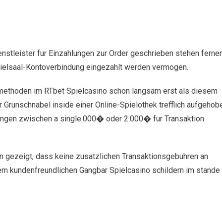
ienstleister fur Einzahlungen zur Order geschrieben stehen ferner
Spielsaal-Kontoverbindung eingezahlt werden vermogen.
ethoden im RTbet Spielcasino schon langsam erst als diesem
Grunschnabel inside einer Online-Spielothek trefflich aufgehob
ungen zwischen a single.000� oder 2.000� fur Transaktion
n gezeigt, dass keine zusatzlichen Transaktionsgebuhren an
em kundenfreundlichen Gangbar Spielcasino schildern im stande