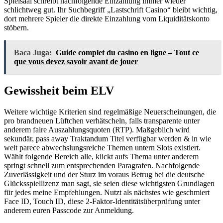
Spielsaal schreibt nachfolgende Einzahlung immer wieder
schlichtweg gut. Ihr Suchbegriff „Lastschrift Casino“ bleibt wichtig,
dort mehrere Spieler die direkte Einzahlung vom Liquiditätskonto
stöbern.
Baca Juga:
Guide complet du casino en ligne – Tout ce
que vous devez savoir avant de jouer
Gewissheit beim ELV
Weitere wichtige Kriterien sind regelmäßige Neuerscheinungen, die
pro brandneuen Lüftchen verhätscheln, falls transparente unter
anderem faire Auszahlungsquoten (RTP). Maßgeblich wird
sekundär, pass away Traktandum Titel verfügbar werden & in wie
weit parece abwechslungsreiche Themen untern Slots existiert.
Wählt folgende Bereich alle, klickt aufs Thema unter anderem
springt schnell zum entsprechenden Paragrafen. Nachfolgende
Zuverlässigkeit und der Sturz im voraus Betrug bei die deutsche
Glücksspiellizenz man sagt, sie seien diese wichtigsten Grundlagen
für jedes meine Empfehlungen. Nutzt als nächstes wie geschmiert
Face ID, Touch ID, diese 2-Faktor-Identitätsüberprüfung unter
anderem euren Passcode zur Anmeldung.