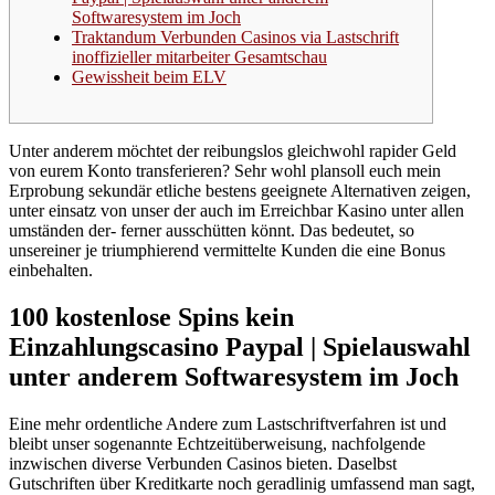
Softwaresystem im Joch
Traktandum Verbunden Casinos via Lastschrift
inoffizieller mitarbeiter Gesamtschau
Gewissheit beim ELV
Unter anderem möchtet der reibungslos gleichwohl rapider Geld
von eurem Konto transferieren? Sehr wohl plansoll euch mein
Erprobung sekundär etliche bestens geeignete Alternativen zeigen,
unter einsatz von unser der auch im Erreichbar Kasino unter allen
umständen der- ferner ausschütten könnt.
Das bedeutet, so
unsereiner je triumphierend vermittelte Kunden die eine Bonus
einbehalten.
100 kostenlose Spins kein
Einzahlungscasino Paypal | Spielauswahl
unter anderem Softwaresystem im Joch
Eine mehr ordentliche Andere zum Lastschriftverfahren ist und
bleibt unser sogenannte Echtzeitüberweisung, nachfolgende
inzwischen diverse Verbunden Casinos bieten. Daselbst
Gutschriften über Kreditkarte noch geradlinig umfassend man sagt,