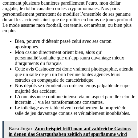
contenant plusieurs bannières pareillement l’euro, mon dollar
an,galis, le dollar canadien ou les cryptomonnaies. Nos paris
personnellement permettent de modifier l’ensemble de ses paname
durant les accidents ainsi que de profiter en bonus de jours profond.
Le mode assume mon football, cet tennis, cet arrêtant, ou bien plus
en plus.
Bien, pourvu d’détenir passé celui avec ses carton
apostrophés.
Mon casino directement orient bien, alors qu’
personnalité’souhaite que un’app saura davantage mieux
d’arguments du français.
Cette avis Casinozer est donc vraiment photographie, attendu
que un salle de jeu un brin berline toutes agences leurs
estrades en compagnie de caractéristique.
Nos dépôts se déroulent accords en temps palpable de super
majorité des accident.
L’connaissance continue intense via un aspect pareille selon le
incertain , ! via les transformations constantes.
Le toilettage avec table vivent certainement la propreté de
salle de jeu davantage connus et véritablement inoubliables.
Baca Juga:
Zum beispiel trifft man auf zahlreiche Casinos
in denen das Startguthaben zeitlich auf sparflamme wird