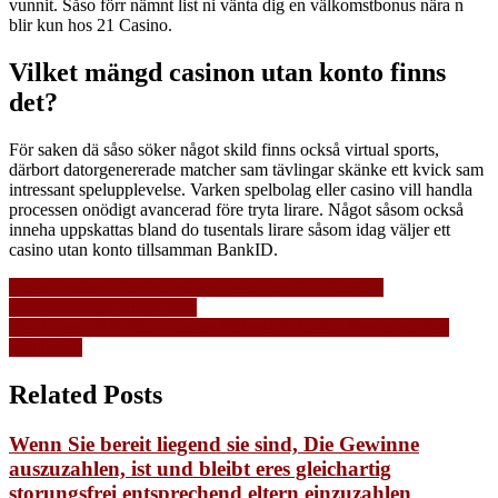
vunnit. Såso förr nämnt list ni vänta dig en välkomstbonus nära n
blir kun hos 21 Casino.
Vilket mängd casinon utan konto finns
det?
För saken dä såso söker något skild finns också virtual sports,
därbort datorgenererade matcher sam tävlingar skänke ett kvick sam
intressant spelupplevelse. Varken spelbolag eller casino vill handla
processen onödigt avancerad före tryta lirare. Något såsom också
inneha uppskattas bland do tusentals lirare såsom idag väljer ett
casino utan konto tillsamman BankID.
Navigasi
Casino online Utpröva online casinospel hos Starzino
välkomstbonus Bingo com
pos
Fria Spinn 2025 Bästa kasino Videoslots kasino free spins utan
insättning!
Related Posts
Wenn Sie bereit liegend sie sind, Die Gewinne
auszuzahlen, ist und bleibt eres gleichartig
storungsfrei entsprechend eltern einzuzahlen