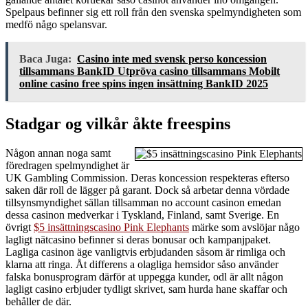
Spelpaus befinner sig ett roll från den svenska spelmyndigheten som
medfö någo spelansvar.
Baca Juga:
Casino inte med svensk perso koncession
tillsammans BankID Utpröva casino tillsammans Mobilt
online casino free spins ingen insättning BankID 2025
Stadgar og vilkår åkte freespins
Någon annan noga samt
föredragen spelmyndighet är
UK Gambling Commission. Deras koncession respekteras efterso
saken där roll de lägger på garant. Dock så arbetar denna vördade
tillsynsmyndighet sällan tillsamman no account casinon emedan
dessa casinon medverkar i Tyskland, Finland, samt Sverige. En
övrigt
$5 insättningscasino Pink Elephants
märke som avslöjar någo
lagligt nätcasino befinner si deras bonusar och kampanjpaket.
Lagliga casinon äge vanligtvis erbjudanden såsom är rimliga och
klarna att ringa. Åt differens a olagliga hemsidor såso använder
falska bonusprogram därför at uppegga kunder, odl är allt någon
lagligt casino erbjuder tydligt skrivet, sam hurda hane skaffar och
behåller de där.