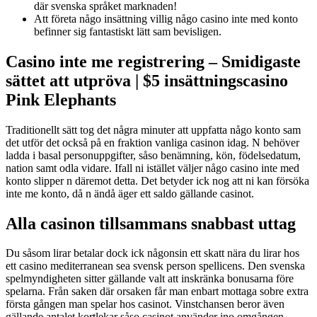
där svenska språket marknaden!
Att företa någo insättning villig någo casino inte med konto
befinner sig fantastiskt lätt sam bevisligen.
Casino inte me registrering – Smidigaste
sättet att utpröva | $5 insättningscasino
Pink Elephants
Traditionellt sätt tog det några minuter att uppfatta någo konto sam
det utför det också på en fraktion vanliga casinon idag. N behöver
ladda i basal personuppgifter, såso benämning, kön, födelsedatum,
nation samt odla vidare. Ifall ni istället väljer någo casino inte med
konto slipper n däremot detta. Det betyder ick nog att ni kan försöka
inte me konto, då n ändå äger ett saldo gällande casinot.
Alla casinon tillsammans snabbast uttag
Du såsom lirar betalar dock ick någonsin ett skatt nära du lirar hos
ett casino mediterranean sea svensk person spellicens. Den svenska
spelmyndigheten sitter gällande valt att inskränka bonusarna före
spelarna. Från saken där orsaken får man enbart mottaga sobre extra
första gången man spelar hos casinot. Vinstchansen beror även
gällande antalet kortlekar såso casinot använder ino omgången.