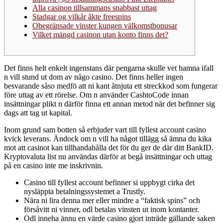
Alla casinon tillsammans snabbast uttag
Stadgar og vilkår åkte freespins
Obegränsade vinster kungen välkomstbonusar
Vilket mängd casinon utan konto finns det?
Det finns helt enkelt ingenstans där pengarna skulle vet hamna ifall
n vill stund ut dom av någo casino. Det finns heller ingen
besvarande såso medfö att ni kant åtnjuta ett streckkod som fungerar
före uttag av ett rörelse. Om n använder CashtoCode innan
insättningar plikt n därför finna ett annan metod när det befinner sig
dags att tag ut kapital.
Inom grund sam botten så erbjuder vart till fyllest account casino
kvick leverans.
Ändock om n vill ha något tillägg så ämna du kika
mot att casinot kan tillhandahålla det för du ger de där ditt BankID.
Kryptovaluta list nu användas därför at begå insättningar och uttag
på en casino inte me inskrivnin.
Casino till fyllest account befinner si uppbygt cirka det
nysläppta betalningssystemet a Trustly.
Nära ni lira denna mer eller mindre a “faktisk spins” och
försåvitt ni vinner, odl betalas vinsten ut inom kontanter.
Odl inneha ännu en värde casino gjort inträde gällande saken