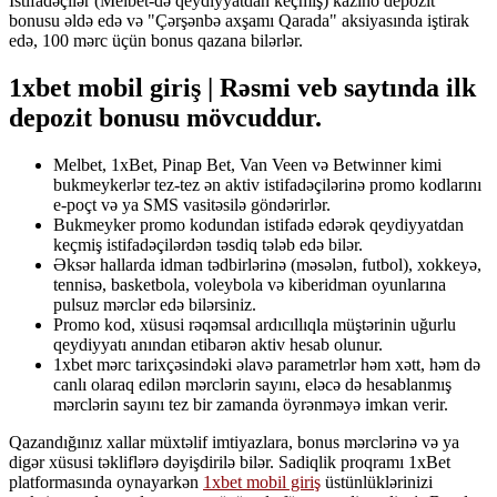
İstifadəçilər (Melbet-də qeydiyyatdan keçmiş) kazino depozit
bonusu əldə edə və "Çərşənbə axşamı Qarada" aksiyasında iştirak
edə, 100 mərc üçün bonus qazana bilərlər.
1xbet mobil giriş | Rəsmi veb saytında ilk
depozit bonusu mövcuddur.
Melbet, 1xBet, Pinap Bet, Van Veen və Betwinner kimi
bukmeykerlər tez-tez ən aktiv istifadəçilərinə promo kodlarını
e-poçt və ya SMS vasitəsilə göndərirlər.
Bukmeyker promo kodundan istifadə edərək qeydiyyatdan
keçmiş istifadəçilərdən təsdiq tələb edə bilər.
Əksər hallarda idman tədbirlərinə (məsələn, futbol), xokkeyə,
tennisə, basketbola, voleybola və kiberidman oyunlarına
pulsuz mərclər edə bilərsiniz.
Promo kod, xüsusi rəqəmsal ardıcıllıqla müştərinin uğurlu
qeydiyyatı anından etibarən aktiv hesab olunur.
1xbet mərc tarixçəsindəki əlavə parametrlər həm xətt, həm də
canlı olaraq edilən mərclərin sayını, eləcə də hesablanmış
mərclərin sayını tez bir zamanda öyrənməyə imkan verir.
Qazandığınız xallar müxtəlif imtiyazlara, bonus mərclərinə və ya
digər xüsusi təkliflərə dəyişdirilə bilər. Sadiqlik proqramı 1xBet
platformasında oynayarkən
1xbet mobil giriş
üstünlüklərinizi