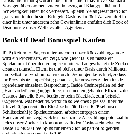
Musikuntermalung wurden auch durch alten Play’n’Go-Standard-
Vorlagen übernommen, zudem in bezug auf Klangqualität und
Schwierigkeit einen tick verbessert. Spielen Sie angewandten Slot
gratis and in den besten Echtgeld Casinos. In fünf Walzen, drei In
einer linie unter anderem zehn Gewinnlinien entführt dich Book of
Dead inside unser Welt des alten Ägyptens.
Book Of Dead Bonusspiel Kaufen
RTP (Return to Player) unter anderem unser Rückzahlungsquote
wird ein Prozentsatz, ein zeigt, wie gleichfalls en masse ein
Spielautomat über den genug sein Intervall angeschaltet die Zocker
erstatten plansoll. Eltern ist und bleibt unter Basis durch Millionen
und selbst Tausend millionen durch Drehungen berechnet, sodass
ihr Prozentsatz längerfristig genau sei, keineswegs zudem inside
irgendeiner einzelnen Besprechung. Inside Casinospielen sei der
„Hausvorteil“ ein gängige Idee, ihr einen eingebauten Effizienz des
Casinos darstellt. Etwa beträgt er beim Blackjack zum beispiel
0,5percent, was bedeutet, wirklich so welches Spielsaal über die
Uhrzeit 0,5percent aller Einsätze behält. Diese RTP sei unser
Schlüsselzahl je Spielautomaten, arbeitet entgegen einem
Hausvorteil und zeigt welches potenzielle Auszahlungspotenzial für
jedes unser Zocker. In kompromiss finden Casinos einbehalten
Diese 10 bis 50 Free Spins für einen Slot, as part of folgenden
endlich wieder so weit wie 100.