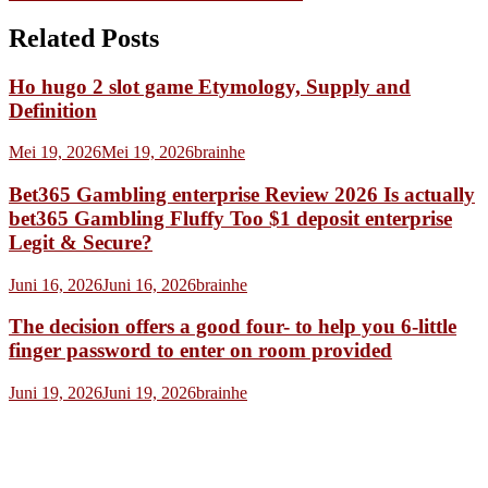
Related Posts
Ho hugo 2 slot game Etymology, Supply and
Definition
Mei 19, 2026
Mei 19, 2026
brainhe
Bet365 Gambling enterprise Review 2026 Is actually
bet365 Gambling Fluffy Too $1 deposit enterprise
Legit & Secure?
Juni 16, 2026
Juni 16, 2026
brainhe
The decision offers a good four- to help you 6-little
finger password to enter on room provided
Juni 19, 2026
Juni 19, 2026
brainhe