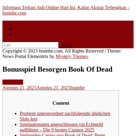
Skip
Informasi Terkini Judi Online Hari Ini, Kabar Akurat Terlengkap –
to
brainhe.com
content
Beranda
About
Contact
Cari
untuk:
Copyright © 2023 brainhe.com. All Rights Reserved
|
Theme:
News Portal Elementrix by
Mystery Themes
.
Bonusspiel Besorgen Book Of Dead
Slot Gacor
Agustus 21, 2025
Agustus 21, 2025
brainhe
Content
Probiere untergeordnet nachfolgende ähnlichen
Slots leer
Spielautomaten angeschlossen via Echtgeld
aufführen – Die 9 besten Casinos 2025
Verbunden Casino qua Book of Dead: Beste