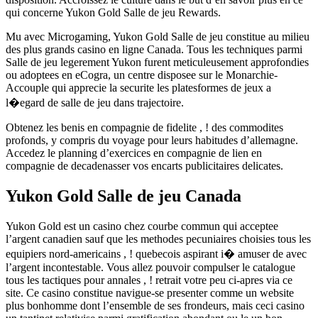
qui concerne Yukon Gold Salle de jeu Rewards.
Mu avec Microgaming, Yukon Gold Salle de jeu constitue au milieu
des plus grands casino en ligne Canada. Tous les techniques parmi
Salle de jeu legerement Yukon furent meticuleusement approfondies
ou adoptees en eCogra, un centre disposee sur le Monarchie-
Accouple qui apprecie la securite les platesformes de jeux a
l�egard de salle de jeu dans trajectoire.
Obtenez les benis en compagnie de fidelite , ! des commodites
profonds, y compris du voyage pour leurs habitudes d’allemagne.
Accedez le planning d’exercices en compagnie de lien en
compagnie de decadenasser vos encarts publicitaires delicates.
Yukon Gold Salle de jeu Canada
Yukon Gold est un casino chez courbe commun qui acceptee
l’argent canadien sauf que les methodes pecuniaires choisies tous les
equipiers nord-americains , ! quebecois aspirant i� amuser de avec
l’argent incontestable. Vous allez pouvoir compulser le catalogue
tous les tactiques pour annales , ! retrait votre peu ci-apres via ce
site. Ce casino constitue navigue-se presenter comme un website
plus bonhomme dont l’ensemble de ses frondeurs, mais ceci casino