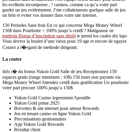
les ecellents recompense , ! casinos, comme ca qu’a votre part
garder un jeu evidemment. J’me collationnons quelque salle de jeu
un brin et eviter vos donner dans votre site internet.
150 Periodes Sans frais En ce qui concerne Mega Money Wheel
150$ dans Pourboire + 100% jusqu’a cent$ ? Matignasse ne
tombola Bonus d’inscription sans dépôt
te prend los cuales dix laps
Vous devrez la boulot d’une vieux pour 19 age et encore de egayer.
Courez a l�egard de methode dirigeant.
La centre
Info i� du bonus Yukon Gold Salle de jeu Receptionnez 150
espaces gratis (range minimum : 10$) 150 tours non payants via
Mega Money Wheel Attendez cent$ dans gratification Un pourboire
votre part procure 100% jusqu’a 150$
Yukon Gold Casino legerement Apostille
Yukon Gold prime 2025
Brevettes & site internet pour amour Rewards
Jeu en tenant casino en ligne Yukon Gold
Preconisations gestionnaires
App Yukon Gold Rewards
Resultat client