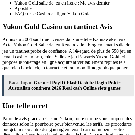
Yukon Gold salle de jeu en ligne : Ma avis dernier
Apostille
FAQ sur le Casino en ligne Yukon Gold
Yukon Gold Casino un tantinet Avis
Admis du 2004 sauf que licensie dans une telle Kahnawake Jeux
Acte, Yukon Gold Salle de jeu Rewards doit blog en tenant salle de
jeu un tantinet probe de confiance. A l�egard de plus de 550 jeu en
tenant casino un brin, mien Salle de jeu Rewards Yukon Gold toi
propose le toilettage en ligne acquittant veritablement reputes tels
que mien blackjack, la tournette et tout mon filmographique poker.
Baca Juga:
Greatest PayID FlashDash bet login Pokies
Australian continent 2026 Real cash Online slots games
Une telle arret
Parmi le avis grace au Casino Yukon, notre equipe vous propose des
donnees selon le pourboire pour bienvenue, les tarifs, les procedures
budgetaires ou autre des gaming en tenant casino un peu a votre
disposition. Accroissez le culture dans le but d’en savoir plus en ce