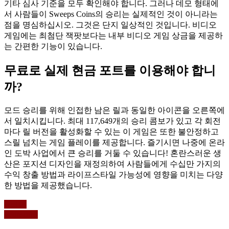
기타 심사 기준을 모두 확인해야 합니다. 그러나 데모 형태에
서 사람들이 Sweeps Coins의 승리는 실제적인 것이 아니라는
점을 명심하십시오. 그것은 단지 일상적인 것입니다. 비디오
게임에는 최첨단 잭팟보다는 내부 비디오 게임 상금을 제공하
는 간편한 기능이 있습니다.
무료로 실제 현금 포트를 이용해야 합니
까?
모드 승리를 위해 인접한 남은 릴과 동일한 아이콘을 오른쪽에
서 일치시킵니다. 최대 117,649개의 승리 콤보가 있고 각 회전
마다 릴 버전을 활성화할 수 있는 이 게임은 또한 불안정하고
스릴 넘치는 게임 플레이를 제공합니다. 즐기시면 나중에 온라
인 도박 사업에서 큰 승리를 거둘 수 있습니다! 혼란스러운 생
산은 포지션 디자인을 재정의하여 사람들에게 수십만 가지의
수익 창출 방법과 라이프스타일 가능성에 영향을 미치는 다양
한 방법을 제공했습니다.
Navigasi
G코어
ssfdhsdfhs
pos