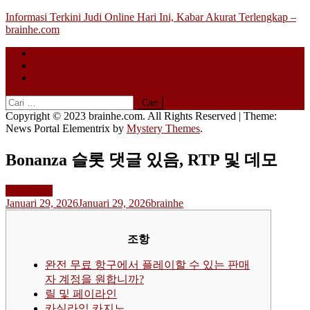
Skip
Informasi Terkini Judi Online Hari Ini, Kabar Akurat Terlengkap –
to
brainhe.com
content
Beranda
About
Contact
Cari
untuk:
Copyright © 2023 brainhe.com. All Rights Reserved
|
Theme:
News Portal Elementrix by
Mystery Themes
.
Bonanza 슬롯 댓글 있음, RTP 및 데모
Slot Gacor
Januari 29, 2026
Januari 29, 2026
brainhe
조항
완전 무료 항구에서 플레이할 수 있는 판매
자 계정을 원합니까?
릴 및 페이라인
카실라임 카지노