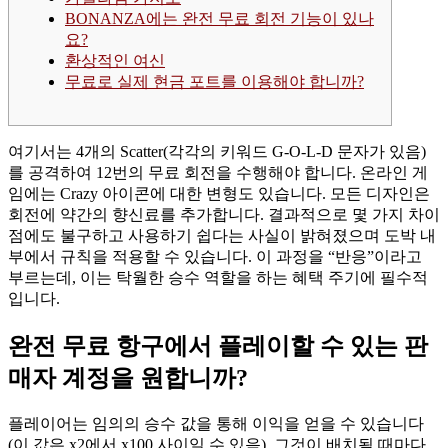
BONANZA에는 완전 무료 회전 기능이 있나
요?
환상적인 여신
무료로 실제 현금 포트를 이용해야 합니까?
여기서는 4개의 Scatter(각각의 키워드 G-O-L-D 문자가 있음)
를 공격하여 12번의 무료 회전을 수행해야 합니다. 온라인 게
임에는 Crazy 아이콘에 대한 변형도 있습니다. 모든 디자인은
회전에 약간의 향신료를 추가합니다. 결과적으로 몇 가지 차이
점에도 불구하고 사용하기 쉽다는 사실이 밝혀졌으며 도박 내
부에서 규칙을 적용할 수 있습니다. 이 과정을 “반응”이라고
부르는데, 이는 탁월한 승수 역할을 하는 혜택 주기에 필수적
입니다.
완전 무료 항구에서 플레이할 수 있는 판
매자 계정을 원합니까?
플레이어는 임의의 승수 값을 통해 이익을 얻을 수 있습니다
(이 값은 x2에서 x100 사이일 수 있음). 그것이 배치될 때마다