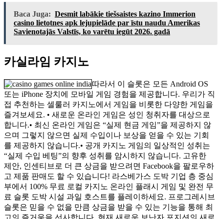
Baca Juga:
Desmit labākie tiešsaistes kazino Immerion
casino lietotnes apk lejupielāde par īstu naudu Amerikas
Savienotajās Valstīs, ko varētu iegūt 2026. gadā
카실라임 카지노
따라서 이 슬롯은 모든 Android OS
또는 iPhone 장치에 모바일 게임 경험을 제공합니다. 우리가 직
접 추천하는 셀룰러 카지노에서 게임을 비롯한 다양한 게임을
즐겨보세요. • 새로운 온라인 게임은 성인 청취자를 대상으로
합니다.• 최신 온라인 게임은 “실제 현금 게임”을 제공하지 않
으며 그렇지 않으면 실제 수입이나 보상을 얻을 수 있는 기회
를 제공하지 않습니다.• 공개 카지노 게임의 일상적인 성취는
“실제 수입 베팅”의 향후 성취를 암시하지 않습니다. 고유한
제안, 인센티브로 더 큰 상금을 받으려면 Facebook을 팔로우하
고 제품 판매도 할 수 있습니다! 라스베가스 도박 기업 층 중심
부에서 100% 무료 로컬 카지노 온라인 플래시 게임 및 완전 무
료 슬롯 도박 시설 과일 호스트를 플레이하세요. 프로그레시브
슬롯은 믿을 수 없을 만큼 상금을 받을 수 있는 기능을 통해 최
고의 즐거움을 선사합니다. 현재 새로운 보난자 포지션의 새로