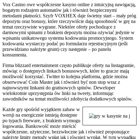
Vox Casino owe współczesne kasyno online z intuicyjną nawigacją,
bogatym rodzajem automatów jak i również bezpiecznymi
metodami płatności. Szyfr VOXHEX daje świetny start – mały próg
depozytu oraz bonusy, które rzeczywiście dają sposobność w grę na
temat rzeczywiste wygrane. Niektóre oferty pochodzące z
darmowymi spinami z brakiem depozytu można ożywiać jedynie w
wpisaniu unikatowego systemu kodowania promocyjnego. System
kodowania wystarczy podać po formularzu rejestracyjnym (jeśli
przewidziano należyte grunt) czy następnie – po panelu
konsumenta.
Firma blizzard entertainment często publikuje oferty na Instagramie,
mówiąc o dostępnych linkach bonusowych, które to gracze mają
możliwość korzystać. Twitter to kolejna platforma, gdzie można
obserwować Coin Master jak i również być non stop wraz z
najnowszymi linkami do gratisowych spinów. Deweloper
wielokrotnie uprzystępnia ów linki na tweety, informując
zawodników na temat możliwości zdobycia dodatkowych spinów.
Każde gry spośród wyjątkiem zabaw w
wersji na energicznie istnieją dostępne
po typach freeware, z brakiem wymogu
logowania. Bankowość może mieścić
współczesne, użyteczne, bezzwłoczne jak i również proponujące
należyte limity metody wpłat jak i również wypłat. W tym wypadku