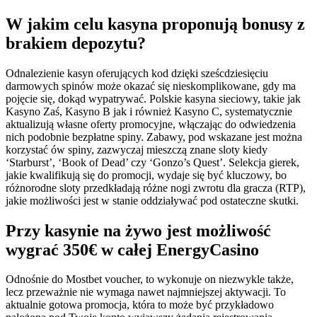
W jakim celu kasyna proponują bonusy z
brakiem depozytu?
Odnalezienie kasyn oferujących kod dzięki sześcdziesięciu
darmowych spinów może okazać się nieskomplikowane, gdy ma
pojęcie się, dokąd wypatrywać. Polskie kasyna sieciowy, takie jak
Kasyno Zaś, Kasyno B jak i również Kasyno C, systematycznie
aktualizują własne oferty promocyjne, włączając do odwiedzenia
nich podobnie bezpłatne spiny. Zabawy, pod wskazane jest można
korzystać ów spiny, zazwyczaj mieszczą znane sloty kiedy
‘Starburst’, ‘Book of Dead’ czy ‘Gonzo’s Quest’. Selekcja gierek,
jakie kwalifikują się do promocji, wydaje się być kluczowy, bo
różnorodne sloty przedkładają różne nogi zwrotu dla gracza (RTP),
jakie możliwości jest w stanie oddziaływać pod ostateczne skutki.
Przy kasynie na żywo jest możliwość
wygrać 350€ w całej EnergyCasino
Odnośnie do Mostbet voucher, to wykonuje on niezwykle także,
lecz przeważnie nie wymaga nawet najmniejszej aktywacji. To
aktualnie gotowa promocja, która to może być przykładowo