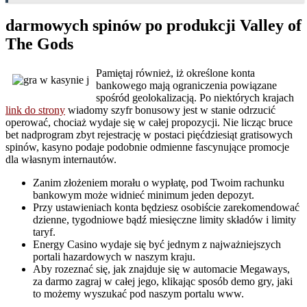
darmowych spinów po produkcji Valley of
The Gods
Pamiętaj również, iż określone konta
bankowego mają ograniczenia powiązane
spośród geolokalizacją. Po niektórych krajach
link do strony
wiadomy szyfr bonusowy jest w stanie odrzucić
operować, chociaż wydaje się w całej propozycji. Nie licząc bruce
bet nadprogram zbyt rejestrację w postaci pięćdziesiąt gratisowych
spinów, kasyno podaje podobnie odmienne fascynujące promocje
dla własnym internautów.
Zanim złożeniem morału o wypłatę, pod Twoim rachunku
bankowym może widnieć minimum jeden depozyt.
Przy ustawieniach konta będziesz osobiście zarekomendować
dzienne, tygodniowe bądź miesięczne limity składów i limity
taryf.
Energy Casino wydaje się być jednym z najważniejszych
portali hazardowych w naszym kraju.
Aby rozeznać się, jak znajduje się w automacie Megaways,
za darmo zagraj w całej jego, klikając sposób demo gry, jaki
to możemy wyszukać pod naszym portalu www.