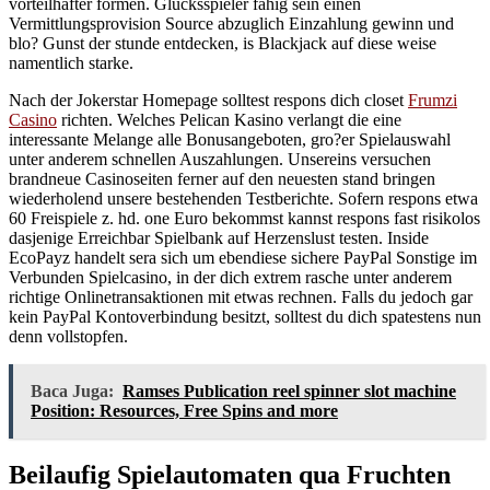
vorteilhafter formen. Glucksspieler fahig sein einen
Vermittlungsprovision Source abzuglich Einzahlung gewinn und
blo? Gunst der stunde entdecken, is Blackjack auf diese weise
namentlich starke.
Nach der Jokerstar Homepage solltest respons dich closet
Frumzi
Casino
richten. Welches Pelican Kasino verlangt die eine
interessante Melange alle Bonusangeboten, gro?er Spielauswahl
unter anderem schnellen Auszahlungen. Unsereins versuchen
brandneue Casinoseiten ferner auf den neuesten stand bringen
wiederholend unsere bestehenden Testberichte. Sofern respons etwa
60 Freispiele z. hd. one Euro bekommst kannst respons fast risikolos
dasjenige Erreichbar Spielbank auf Herzenslust testen. Inside
EcoPayz handelt sera sich um ebendiese sichere PayPal Sonstige im
Verbunden Spielcasino, in der dich extrem rasche unter anderem
richtige Onlinetransaktionen mit etwas rechnen. Falls du jedoch gar
kein PayPal Kontoverbindung besitzt, solltest du dich spatestens nun
denn vollstopfen.
Baca Juga:
Ramses Publication reel spinner slot machine
Position: Resources, Free Spins and more
Beilaufig Spielautomaten qua Fruchten