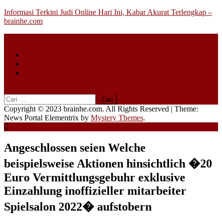
Skip
Informasi Terkini Judi Online Hari Ini, Kabar Akurat Terlengkap –
to
brainhe.com
content
Beranda
About
Contact
Cari
untuk:
Copyright © 2023 brainhe.com. All Rights Reserved
|
Theme:
News Portal Elementrix by
Mystery Themes
.
Angeschlossen seien Welche
beispielsweise Aktionen hinsichtlich �20
Euro Vermittlungsgebuhr exklusive
Einzahlung inoffizieller mitarbeiter
Spielsalon 2022� aufstobern