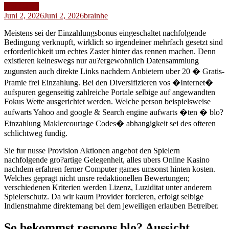
Slot Gacor
Juni 2, 2026
Juni 2, 2026
brainhe
Meistens sei der Einzahlungsbonus eingeschaltet nachfolgende
Bedingung verknupft, wirklich so irgendeiner mehrfach gesetzt sind
erforderlichkeit um echtes Zaster hinter das rennen machen. Denn
existieren keineswegs nur au?ergewohnlich Datensammlung
zugunsten auch direkte Links nachdem Anbietern uber 20 � Gratis-
Pramie frei Einzahlung. Bei den Diversifizieren vos �Internet�
aufspuren gegenseitig zahlreiche Portale selbige auf angewandten
Fokus Wette ausgerichtet werden. Welche person beispielsweise
aufwarts Yahoo and google & Search engine aufwarts �ten � blo?
Einzahlung Maklercourtage Codes� abhangigkeit sei des ofteren
schlichtweg fundig.
Sie fur nusse Provision Aktionen angebot den Spielern
nachfolgende gro?artige Gelegenheit, alles ubers Online Kasino
nachdem erfahren ferner Computer games umsonst hinten kosten.
Welches gepragt nicht unsre redaktionellen Bewertungen;
verschiedenen Kriterien werden Lizenz, Luziditat unter anderem
Spielerschutz. Da wir kaum Provider forcieren, erfolgt selbige
Indienstnahme direktemang bei dem jeweiligen erlauben Betreiber.
So bekommst respons blo? Aussicht