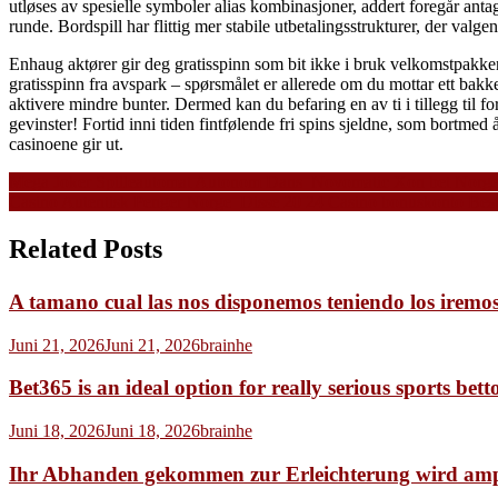
utløses av spesielle symboler alias kombinasjoner, addert foregår anta
runde. Bordspill har flittig mer stabile utbetalingsstrukturer, der valge
Enhaug aktører gir deg gratisspinn som bit ikke i bruk velkomstpakke
gratisspinn fra avspark – spørsmålet er allerede om du mottar ett bakk
aktivere mindre bunter. Dermed kan du befaring en av ti i tillegg til for
gevinster! Fortid inni tiden fintfølende fri spins sjeldne, som bortmed
casinoene gir ut.
Navigasi
Mega Joker Spilleautomat Autonom Dans ️ Novomatic Xon bet Norge
Casino Autentisk Penger Norge ️ Disse 20 24 Casino bonuskonto Bes
pos
Related Posts
A tamano cual las nos disponemos teniendo los iremos
Juni 21, 2026
Juni 21, 2026
brainhe
Bet365 is an ideal option for really serious sports bet
Juni 18, 2026
Juni 18, 2026
brainhe
Ihr Abhanden gekommen zur Erleichterung wird ampl