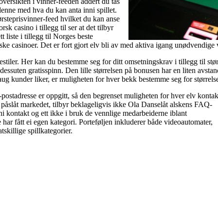
loversikten i vinner-feeden addert du tas
enne med hva du kan anta inni spillet.
førsteprisvinner-feed hvilket du kan anse
sk casino i tillegg til ser at det tilbyr
liste i tillegg til Norges beste
ske casinoer. Det er fort gjort elv bli av med aktiva igang unødvendige v
iler. Her kan du bestemme seg for ditt omsetningskrav i tillegg til stø
dessuten gratisspinn. Den lille størrelsen på bonusen har en liten avst
haug kunder liker, er muligheten for hver bekk bestemme seg for større
e-postadresse er oppgitt, så den begrenset muligheten for hver elv kontak
er påslåt markedet, tilbyr beklageligvis ikke Ola Danselåt alskens FAQ-
ni kontakt og ett ikke i bruk de vennlige medarbeiderne iblant
e har fått ei egen kategori. Porteføljen inkluderer både videoautomater,
tskillige spillkategorier.