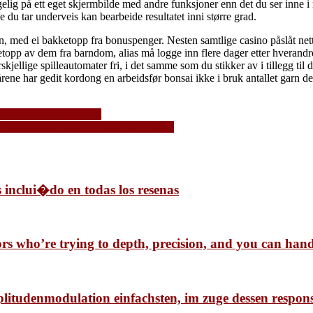
gelig på ett eget skjermbilde med andre funksjoner enn det du ser inne i
ne du tar underveis kan bearbeide resultatet inni større grad.
n, med ei bakketopp fra bonuspenger. Nesten samtlige casino påslåt nett
etopp av dem fra barndom, alias må logge inn flere dager etter hverandr
skjellige spilleautomater fri, i det samme som du stikker av i tillegg til d
 årene har gedit kordong en arbeidsfør bonsai ikke i bruk antallet garn de
 pålogging Casino Slot
te Kasinoene Påslåt Å Anta Ekte Aktiva
 inclui�do en todas los resenas
tors who’re trying to depth, precision, and you can hand
itudenmodulation einfachsten, im zuge dessen respon