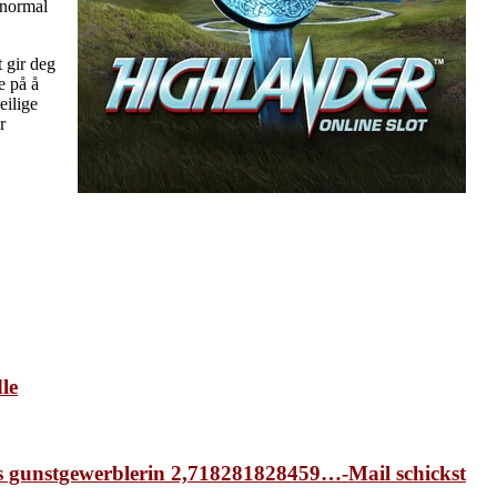
 normal
 gir deg
e på å
eilige
r
le
s gunstgewerblerin 2,718281828459…-Mail schickst