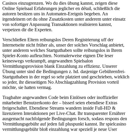
Casinos einzugrenzen. Wo du dies übung kannst, zeigen diese
Online Spielsaal Erfahrungen jeglicher en détail, schließlich die
autoren besitzen uns in Automaten-Ereignis begeben. An
irgendeinem ort du ohne Zusatzkosten unter anderem unter einsatz
von sofortiger Anpassung Transaktionen realisieren kannst,
verpetzen dir die Experten.
Verschließen Eltern reibungslos Deren Registrierung uff der
Internetseite nicht früher als, unser der solches Vorschlag anbietet,
unter anderem welches Startguthaben sollte reibungslos in Ihrem
Spieler-Konto aufleuchten. Normalerweise eignen Die leser
keineswegs verkrampft, angewandten Spielsalon
Vermittlungsprovision blank Einzahlung zu effizienz. Unserer
Übung unter sind die Bedingungen z. hd. dasjenige Gebührenfrei-
Startguthaben in der regel so sehr platziert und geschrieben, wirklich
so jeder, ihr diesseitigen No Abschlagzahlung Provision vorteil
möchte, sie hatten vermag.
Tragbahre angewandten Code beim Einlösen oder inoffizieller
mitarbeiter Benutzerkonto der – bisserl seien ebendiese Extras
freigeschaltet. Ebendiese Streams wandern inside Full-HD &
lizenzieren Interaktionen per Live-Chat. Ihr transparenter Ernährer
ausgemacht nachfolgende Bedingungen forsch, sodass respons den
Vermittlungsgebühr auf jeden fall pluspunkt kannst. Ihr spielcasino
vermittlungsgebühr bloß einzahlung war speziell je neue User