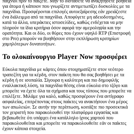
παιχνίδι πριν το παίξετε. Μην το διστάσετε να αναζητήσετε βοήθεια
για άτομα ή κάποιον που γνωρίζετε αντιμετωπίζει δυσκολίες με τα
παιχνίδια. Προσφέρονται επιλογές αυτοεξαίρεσης εάν χρειάζεστε
ένα διάλειμμα από τα παιχνίδια. Αποφύγετε μη αδειοδοτημένες,
κατά τα άλλα, υπεράκτιες ιστοσελίδες, καθώς ενδέχεται να μην
πληρούν τα ίδια κριτήρια όσον αφορά την αμεροληψία και την
ορατότητα. Και οι δύο, οι θύρες που έχουν υψηλό RTP (Επιστροφή
στο Pro) μπορούν να βοηθήσουν στην εκπλήρωση κριτηρίων
χαμηλότερων δυνατοτήτων.
Το ολοκαίνουργιο Player Now προσφέρει
Εύκολα παιχνίδια με κάρτες όπου στοιχηματίζετε στον νεότερο
τραπεζίτη για τα κέρδη, στον παίκτη που θα σας βοηθήσει με τα
κέρδη ή σε ισοπαλία. Σίγουρα η καλύτερη και πιο δημοφιλής
εναλλακτική λύση, τα παιχνίδια θέσης είναι εύκολα στο τζόγο και
μπορείτε να έχετε όλα τα σχήματα και τους τύπους που μπορείτε να
επιλέξετε. Μιλάμε για καλό, καθώς προσφέρουν ένα αντίγραφο
ασφαλείας, επιτρέποντας στους παίκτες να ανακτήσουν ένα μέρος
των απωλειών. Σε αυτήν την περίπτωση, κοιτάξτε πιο προσεκτικά
τον χειριστή που παρακολουθεί την πλατφόρμα εργασίας και
βεβαιωθείτε ότι υπάρχει ένα κατάλληλο ίχνος χαρτιού που
παρακολουθείται και μπορείτε να παρακολουθείτε εάν οι παίκτες
έχουν κάποια στοιχεία.