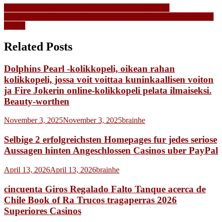
Navigasi
Μεγαλύτερη δημοσίευση πραγματικού εισοδήματος
Vulkan Vegas: Nadprogram bez depozytu 50FS pod Dead or Alive
pos
dwóch
Related Posts
Dolphins Pearl -kolikkopeli, oikean rahan
kolikkopeli, jossa voit voittaa kuninkaallisen voiton
ja Fire Jokerin online-kolikkopeli pelata ilmaiseksi.
Beauty-worthen
November 3, 2025
November 3, 2025
brainhe
Selbige 2 erfolgreichsten Homepages fur jedes seriose
Aussagen hinten Angeschlossen Casinos uber PayPal
April 13, 2026
April 13, 2026
brainhe
cincuenta Giros Regalado Falto Tanque acerca de
Chile Book of Ra Trucos tragaperras 2026
Superiores Casinos