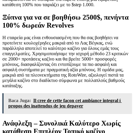
κατάθεση 100% που ταιριάζει με το $step 1.000.
Ξύπνα για να σε βοηθήσω 2500$, πενήντα
100% δωρεάν Revolves
Η εταιρεία μας είναι ενθουσιασμένη που θα σας βοηθήσει να
προτείνετε κουλοχέρηδες μακριά από το Λας Βέγκας, ενώ
παράλληλα αποτελεί το καλύτερο καζίνο για όλους εμάς τους
επαγγελματίες. Χρησιμοποιήσαμε την ισχυρή μέθοδο 23 κριτικών
σε 2000+ προτάσεις καζίνο και θα βρείτε 5000+ προσφορές
μπόνους, διασφαλίζοντας ότι εντοπίζουμε τα πιο ασφαλή και
ασφαλή συστήματα με πραγματική αξία μπόνους. Η ομάδα μας,
μακριά από τα πλεονεκτήματα της RotoWire, αξιολογεί πιστά τα
μεγάλα καζίνο στο διαδίκτυο σύμφωνα με πολλαπλούς βαθμούς
κατάταξης.
Baca Juga:
Il cree de cette facon cet ambiance integral í
propos des inattendus de jeu depayer
Ανάφλεξη – Συνολικά Καλύτερο Χωρίς
κατάθεση Επιπλέον Τοπικό καζίνο